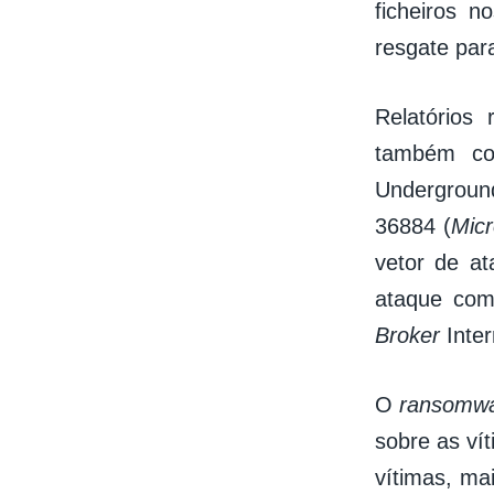
ficheiros 
resgate para
Relatórios
também co
Undergroun
36884 (
Micr
vetor de a
ataque com
Broker
Inter
O
ransomw
sobre as vít
vítimas, ma