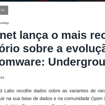
IA
undup
inet lança o mais re
tório sobre a evoluç
omware: Undergro
024
rd Labs recolhe dados sobre as variantes de
ra
luir na sua base de dados e na comunidade
Open S