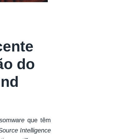
cente
ão do
und
nsomware
que têm
ource Intelligence