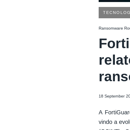
TECNOLOG
Ransomware Ro
Fort
rela
rans
18 September 2
A FortiGua
vindo a evo