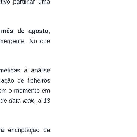
ivo partilhar uma
o
mês de agosto
,
ergente. No que
etidas à análise
cação de ficheiros
e com o momento em
e de
data leak
, a 13
a encriptação de