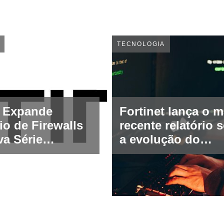
TECNOLOGIA
t Expande
Fortinet lança o m
io de Firewalls
recente relatório 
a Série
a evolução do
te 700G
ransomware:
VanHelsing