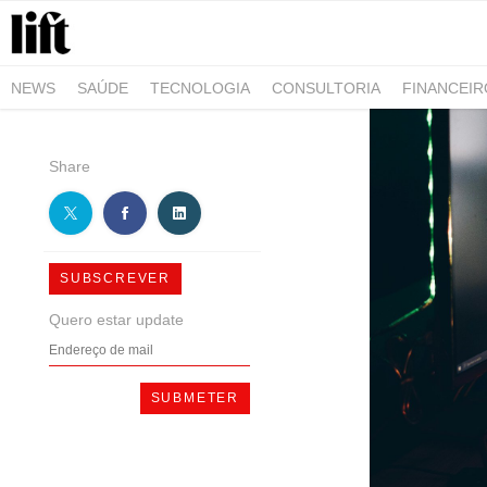
NEWS
SAÚDE
TECNOLOGIA
CONSULTORIA
FINANCEI
AGRO-ALIMENTAR
NEGÓCIOS & EMPRESAS
ARQUITETURA
Share
SUBSCREVER
Quero estar update