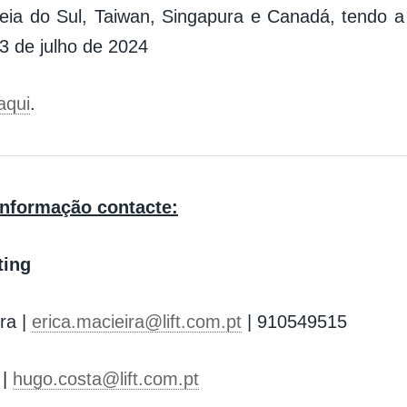
eia do Sul, Taiwan, Singapura e Canadá, tendo a
 3 de julho de 2024
aqui
.
informação contacte:
ting
ra |
erica.macieira@lift.com.pt
| 910549515
 |
hugo.costa@lift.com.pt