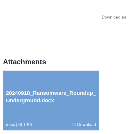
Download as
Attachments
20240918_Ransomware_Roundup_
Underground.docx
docx
|
38.1 KB
Download