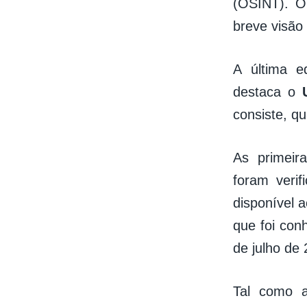
(OSINT). O
breve visão
A última 
destaca o
consiste, q
As primei
foram verif
disponível 
que foi con
de julho de 
Tal como 