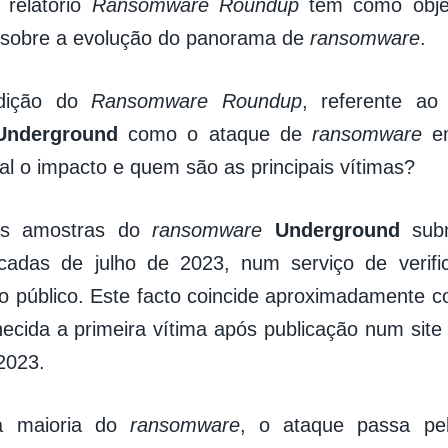
 relatório
Ransomware Roundup
tem como objet
 sobre a evolução do panorama de
ransomware
.
edição do
Ransomware Roundup
, referente a
Underground
como o ataque de
ransomware
em
ual o impacto e quem são as principais vítimas?
ras amostras do
ransomware
Underground
subm
icadas de julho de 2023, num serviço de verifi
ao público. Este facto coincide aproximadament
hecida a primeira vítima após publicação num sit
2023.
a maioria do
ransomware
, o ataque passa pel