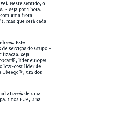
vel. Neste sentido, o
 - seja por 1 hora,
l com uma frota
”), mas que será cada
adores. Este
 de serviços do Grupo -
ilização, seja
ropcar®, líder europeu
o low-cost líder de
, e Ubeeqo®, um dos
dial através de uma
pa, 1 nos EUA, 2 na