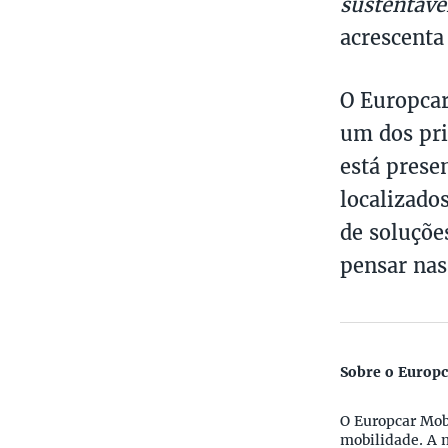
sustentáve
acrescenta
O Europcar
um dos pr
está prese
localizado
de soluções
pensar nas
Sobre o Europc
O Europcar Mobi
mobilidade. A m