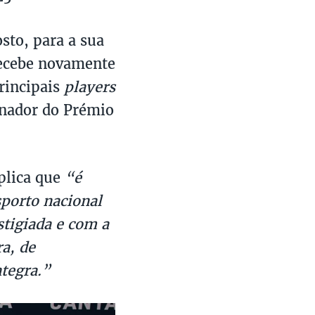
osto, para a sua
recebe novamente
rincipais
players
inador do Prémio
plica que
“é
sporto nacional
stigiada e com a
a, de
ntegra.”