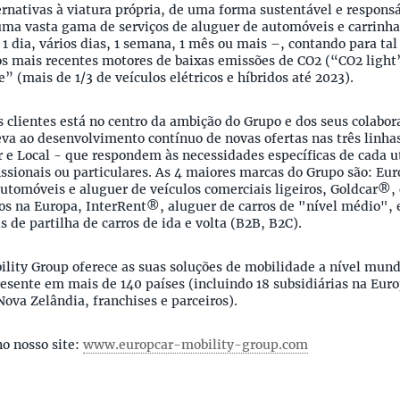
rnativas à viatura própria, de uma forma sustentável e responsá
ma vasta gama de serviços de aluguer de automóveis e carrinhas,
1 dia, vários dias, 1 semana, 1 mês ou mais –, contando para ta
s mais recentes motores de baixas emissões de CO2 (“CO2 light
” (mais de 1/3 de veículos elétricos e híbridos até 2023).
s clientes está no centro da ambição do Grupo e dos seus colabor
a ao desenvolvimento contínuo de novas ofertas nas três linhas
 e Local - que respondem às necessidades específicas de cada ut
ssionais ou particulares. As 4 maiores marcas do Grupo são: Eu
utomóveis e aluguer de veículos comerciais ligeiros, Goldcar®, 
ros na Europa, InterRent®, aluguer de carros de "nível médio"
s de partilha de carros de ida e volta (B2B, B2C).
ility Group oferece as suas soluções de mobilidade a nível mun
esente em mais de 140 países (incluindo 18 subsidiárias na Euro
Nova Zelândia, franchises e parceiros).
o nosso site:
www.europcar-mobility-group.com