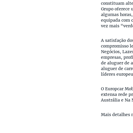
constituam alte
Grupo oferece u
algumas horas, 
equipada com o
vez mais “verde
A satisfação do
compromisso lev
Negócios, Lazer
empresas, profi
de aluguer de a
aluguer de car
líderes europeu
O Europcar Mob
extensa rede pr
Austrália e Na 
Mais detalhes n