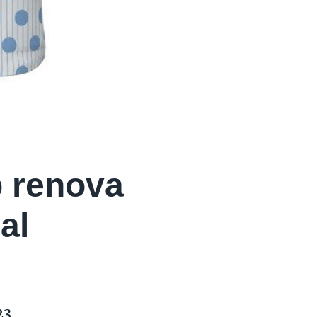
p renova
al
23