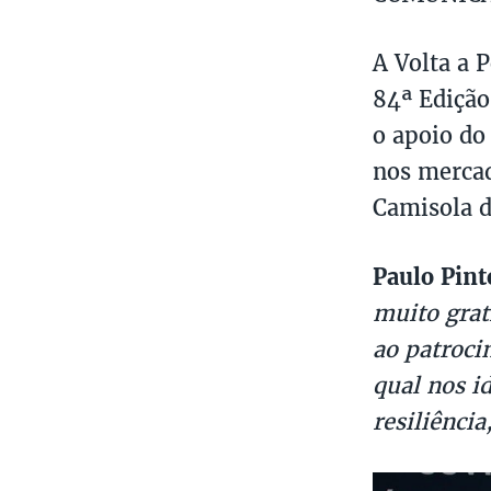
A Volta a P
84ª Edição
o apoio do
nos mercad
Camisola 
Paulo Pint
muito grati
ao patroci
qual nos i
resiliência