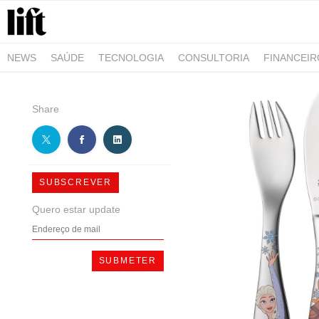
NEWS
SAÚDE
TECNOLOGIA
CONSULTORIA
FINANCEI
AGRO-ALIMENTAR
NEGÓCIOS & EMPRESAS
ARQUITETURA
Share
SUBSCREVER
Quero estar update