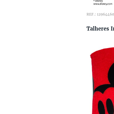
REF.: 12964460
Talheres 