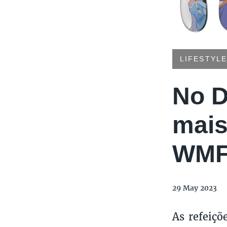
LIFESTYLE
No D
mais
WM
29 May 2023
As refeiç