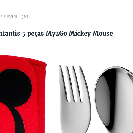
42 PVPR.: 38€
Infantis 5 peças My2Go Mickey Mouse