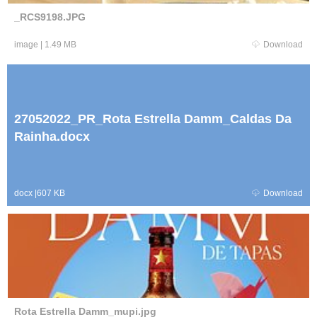
_RCS9198.JPG
image
|
1.49 MB
Download
27052022_PR_Rota Estrella Damm_Caldas Da
Rainha.docx
docx
|
607 KB
Download
Rota Estrella Damm_mupi.jpg