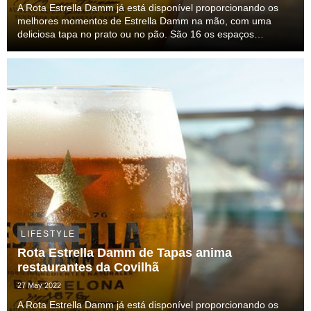
A Rota Estrella Damm já está disponível proporcionando os
melhores momentos de Estrella Damm na mão, com uma
deliciosa tapa no prato ou no pão. São 16 os espaços
aderentes na cidade de Évora, que pode consultar em
https://rotadetapas.com.pt/. O espírito de Barcelona, de ...
LIFESTYLE
Rota Estrella Damm de Tapas anima
restaurantes da Covilhã
27 May 2022
A Rota Estrella Damm já está disponível proporcionando os