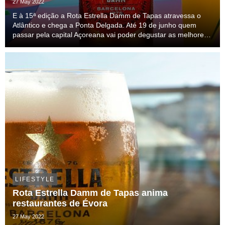
27 May 2022
E à 15ª edição a Rota Estrella Damm de Tapas atravessa o
Atlântico e chega a Ponta Delgada. Até 19 de junho quem
passar pela capital Açoreana vai poder degustar as melhores
iguarias de São Miguel, acompanhadas por uma Estrella
Damm, ao preço fixo de 4€. São 20 combinaçõe...
LIFESTYLE
Rota Estrella Damm de Tapas anima
restaurantes de Évora
27 May 2022