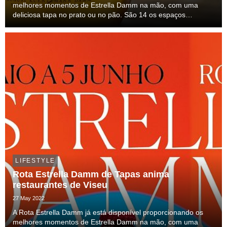
melhores momentos de Estrella Damm na mão, com uma
deliciosa tapa no prato ou no pão. São 14 os espaços
aderentes na cidade da Covilhã, que pode consultar em
https://rotadetapas.com.pt/. O espírito de Barcelona, d...
LIFESTYLE
Rota Estrella Damm de Tapas anima
restaurantes de Viseu
27 May 2022
A Rota Estrella Damm já está disponível proporcionando os
melhores momentos de Estrella Damm na mão, com uma