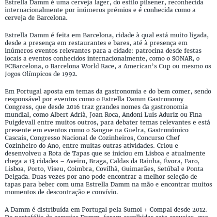
Estrella Damm é uma cerveja lager, do estilo pilsener, reconhecida
internacionalmente por inúmeros prémios e é conhecida como a
cerveja de Barcelona.
Estrella Damm é feita em Barcelona, cidade à qual está muito ligada,
desde a presença em restaurantes e bares, até à presença em
inúmeros eventos relevantes para a cidade: patrocina desde festas
locais a eventos conhecidos internacionalmente, como o SONAR, o
FCBarcelona, o Barcelona World Race, a American’s Cup ou mesmo os
Jogos Olímpicos de 1992.
Em Portugal aposta em temas da gastronomia e do bem comer, sendo
responsável por eventos como o Estrella Damm Gastronomy
Congress, que desde 2016 traz grandes nomes da gastronomia
mundial, como Albert Adrià, Joan Roca, Andoni Luis Aduriz ou Fina
Puigdevall entre muitos outros, para debater temas relevantes e está
presente em eventos como o Sangue na Guelra, Gastronómico
Cascais, Congresso Nacional de Cozinheiros, Concurso Chef
Cozinheiro do Ano, entre muitas outras atividades. Criou e
desenvolveu a Rota de Tapas que se iniciou em Lisboa e atualmente
chega a 13 cidades – Aveiro, Braga, Caldas da Rainha, Évora, Faro,
Lisboa, Porto, Viseu, Coimbra, Covilhã, Guimarães, Setúbal e Ponta
Delgada. Duas vezes por ano pode encontrar a melhor seleção de
tapas para beber com uma Estrella Damm na mão e encontrar muitos
momentos de descontração e convívio.
A Damm é distribuída em Portugal pela Sumol + Compal desde 2012.