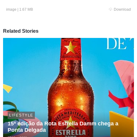
image
|
1.67 MB
Download
Related Stories
LIFESTYLE
15ª edição da Rota Estrella Damm chega a
Ponta Delgada