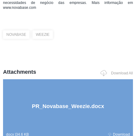
necessidades de negócio das empresas. Mais informação em
www.novabase.com
NOVABASE
WEEZIE
Attachments
Download All
PR_Novabase_Weezie.docx
docx
|
34.6 KB
Download