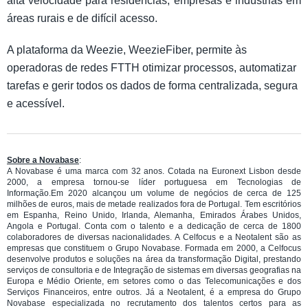
alta velocidade para residências, empresas e indústrias em
áreas rurais e de difícil acesso.
A plataforma da Weezie, WeezieFiber, permite às
operadoras de redes FTTH otimizar processos, automatizar
tarefas e gerir todos os dados de forma centralizada, segura
e acessível.
Sobre a Novabase
:
A Novabase é uma marca com 32 anos. Cotada na Euronext Lisbon desde
2000, a empresa tornou-se líder portuguesa em Tecnologias de
Informação.Em 2020 alcançou um volume de negócios de cerca de 125
milhões de euros, mais de metade realizados fora de Portugal. Tem escritórios
em Espanha, Reino Unido, Irlanda, Alemanha, Emirados Árabes Unidos,
Angola e Portugal. Conta com o talento e a dedicação de cerca de 1800
colaboradores de diversas nacionalidades. A Celfocus e a Neotalent são as
empresas que constituem o Grupo Novabase. Formada em 2000, a Celfocus
desenvolve produtos e soluções na área da transformação Digital, prestando
serviços de consultoria e de Integração de sistemas em diversas geografias na
Europa e Médio Oriente, em setores como o das Telecomunicações e dos
Serviços Financeiros, entre outros. Já a Neotalent, é a empresa do Grupo
Novabase especializada no recrutamento dos talentos certos para as