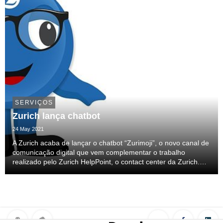
SERVIÇOS
Zurich lança chatbot
24 May 2021
A Zurich acaba de lançar o chatbot “Zurimoji”, o novo canal de
comunicação digital que vem complementar o trabalho
realizado pelo Zurich HelpPoint, o contact center da Zurich.
Desenvolvido para esclarecer e orientar os internautas, o
chatbot de inteligência artificial da...