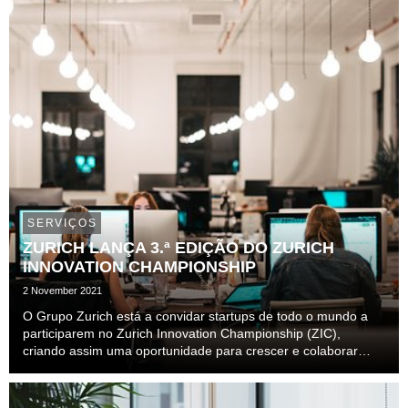
SERVIÇOS
ZURICH LANÇA 3.ª EDIÇÃO DO ZURICH
INNOVATION CHAMPIONSHIP
2 November 2021
O Grupo Zurich está a convidar startups de todo o mundo a
participarem no Zurich Innovation Championship (ZIC),
criando assim uma oportunidade para crescer e colaborar
com soluções para alguns dos maiores desafios do setor
segurador. O Zurich Innovation Championship foi ...