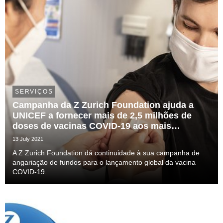
SERVIÇOS
Campanha da Z Zurich Foundation ajuda a
UNICEF a fornecer mais de 2,5 milhões de
doses de vacinas COVID-19 aos mais
vulneráveis
13 July 2021
A Z Zurich Foundation dá continuidade à sua campanha de
angariação de fundos para o lançamento global da vacina
COVID-19.