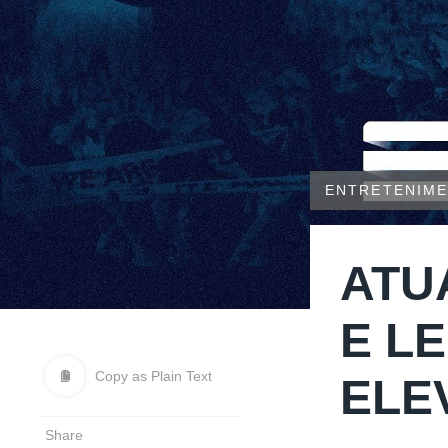
ENTRETENIM
ATU
E L
Copy as Plain Text
ELE
Share