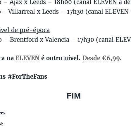
o – Ajax x Leeds – 18h00 (canal ELEVEN a def
o - Villarreal x Leeds – 17h30 (canal ELEVEN 
vel de pré-época
o – Brentford x Valencia – 17h30 (canal ELEV
ca na
ELEVEN
é outro nível.
Desde €6,99
.
ns #ForTheFans
FIM
res
N
: