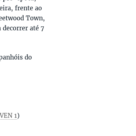
ira, frente ao
Fleetwood Town,
a decorrer até 7
spanhóis do
VEN 1
)