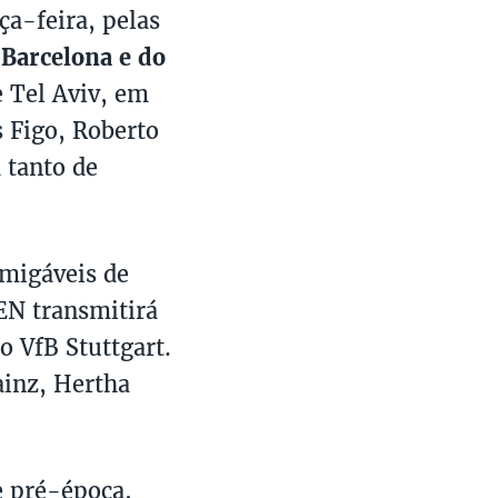
ça-feira, pelas
 Barcelona e do
e Tel Aviv, em
s Figo, Roberto
 tanto de
amigáveis de
EN transmitirá
o VfB Stuttgart.
ainz, Hertha
e pré-época,