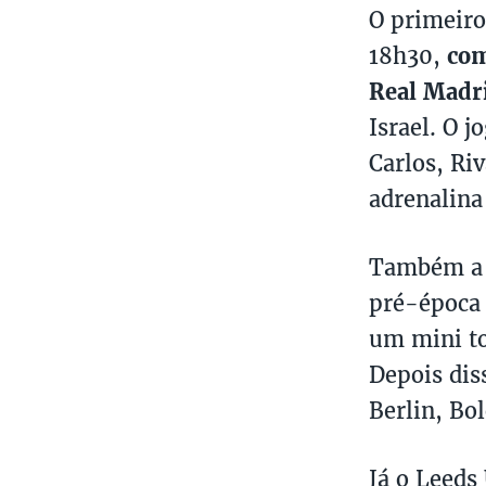
O primeiro
18h30,
co
Real Madr
Israel. O j
Carlos, Ri
adrenalina
Também a p
pré-época 
um mini to
Depois dis
Berlin, Bo
Já o Leeds