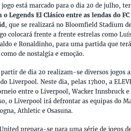
 jogo está marcado para o dia 20 de julho, ter
m
o Legends El Clásico entre as lendas do FC
id
, que se realizará no Bloomfield Stadium d
ogo colocará frente a frente estrelas como Luí
valdo e Ronaldinho, para uma partida que terá
 como de nostalgia e emoção.
artir de dia 20 realizam-se diversos jogos 
do Liverpool. Neste dia, pelas 17h00, a ELEV
rneio entre o Liverpool, Wacker Innsbruck e 
so, o Liverpool irá defrontar as equipas do M
logna, Athletic e Osasuna.
 United prepara-se para uma série de jogos d