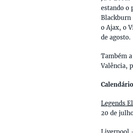
estando o 
Blackburn 
o Ajax, o V
de agosto.
Também a 7
Valência, 
Calendário
Legends El
20 de julh
Liverpool 