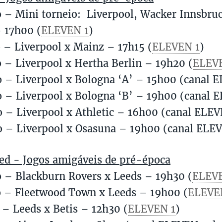
o – Mini torneio: Liverpool, Wacker Innsbruc
– 17h00 (
ELEVEN 1
)
o – Liverpool x Mainz – 17h15 (
ELEVEN 1
)
o – Liverpool x Hertha Berlin – 19h20 (
ELEV
o – Liverpool x Bologna ‘A’ – 15h00 (canal E
o – Liverpool x Bologna ‘B’ – 19h00 (canal E
o – Liverpool x Athletic – 16h00 (canal ELEV
o – Liverpool x Osasuna – 19h00 (canal ELEV
ed - Jogos amigáveis de pré-época
o – Blackburn Rovers x Leeds – 19h30 (
ELEVE
o – Fleetwood Town x Leeds – 19h00 (
ELEVE
o – Leeds x Betis – 12h30 (
ELEVEN 1
)