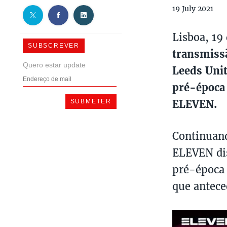
19 July 2021
Lisboa, 19
SUBSCREVER
transmissã
Quero estar update
Leeds Unit
pré-época 
ELEVEN.
Continuand
ELEVEN dis
pré-época 
que antece