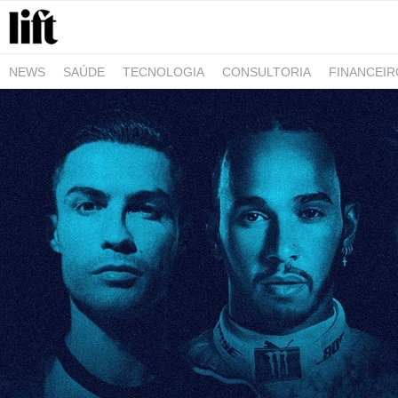
NEWS
SAÚDE
TECNOLOGIA
CONSULTORIA
FINANCEI
AGRO-ALIMENTAR
NEGÓCIOS & EMPRESAS
ARQUITETURA