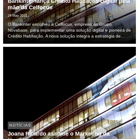
Bankinter lança Crédito Habitação Digital pela
mão da Celfocus
24 May 2021
O Bankinter escolheu a Celfocus, empresa do Grupo
Novabase, para implementar uma solução digital e pioneira de
Crédito Habitação. A nova solução integra a estratégia de
transformação digital do banco e garante a simplificação do
processo de contratação do Crédito Habitaç...
NOTÍCIAS
Joana Ricardo assume o Marketing da