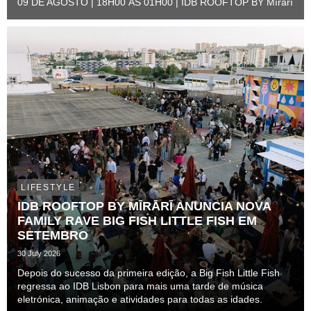
09 DE AGOSTO | 18H00 ÀS 01H00 | IDB ROOFTOP BY Mīrārī
LIFESTYLE
IDB ROOFTOP BY MĪRĀRĪ ANUNCIA NOVA
FAMILY RAVE BIG FISH LITTLE FISH EM
SETEMBRO
30 July 2026
Depois do sucesso da primeira edição, a Big Fish Little Fish
regressa ao IDB Lisbon para mais uma tarde de música
eletrónica, animação e atividades para todas as idades.