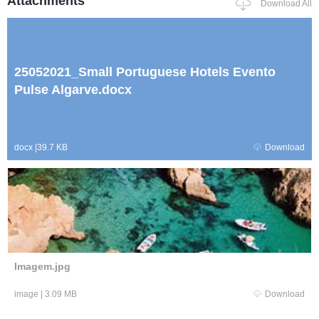
Attachments
Download All
25052021_Small Portuguese Hotels Evento
Pulse Algarve.docx
docx
|
39.7 KB
Download
Imagem.jpg
image
|
3.09 MB
Download