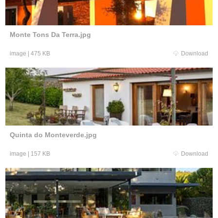
Monte Tons Da Terra.jpg
image
|
475 KB
Download
Quinta do Monteverde.jpg
image
|
157 KB
Download