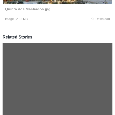
Quinta dos Machados.jpg
image
|
2.32 MB
Download
Related Stories