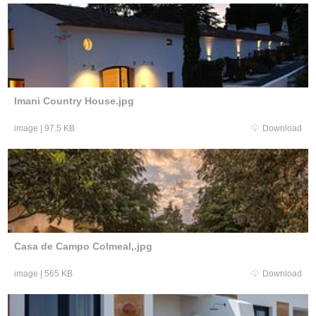
Imani Country House.jpg
image
|
97.5 KB
Download
Casa de Campo Colmeal,.jpg
image
|
565 KB
Download