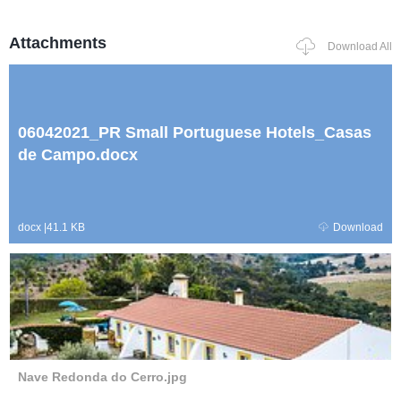
Attachments
Download All
06042021_PR Small Portuguese Hotels_Casas
de Campo.docx
docx
|
41.1 KB
Download
Nave Redonda do Cerro.jpg