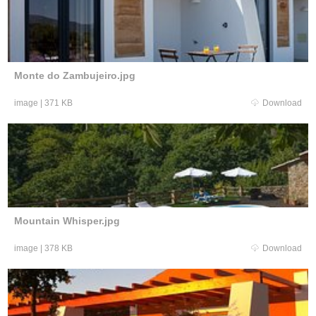
Monte do Zambujeiro.jpg
image
|
371 KB
Download
Mountain Whisper.jpg
image
|
378 KB
Download