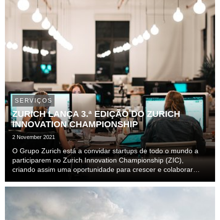
SERVIÇOS
ZURICH LANÇA 3.ª EDIÇÃO DO ZURICH
INNOVATION CHAMPIONSHIP
2 November 2021
O Grupo Zurich está a convidar startups de todo o mundo a
participarem no Zurich Innovation Championship (ZIC),
criando assim uma oportunidade para crescer e colaborar
com soluções para alguns dos maiores desafios do setor
segurador. O Zurich Innovation Championship foi ...