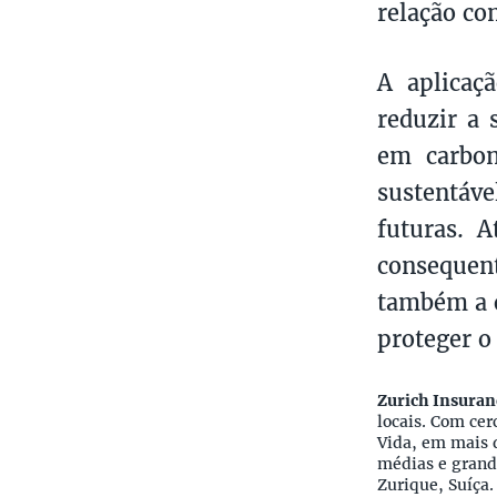
relação co
A aplicaç
reduzir a 
em carbon
sustentáv
futuras. 
consequent
também a o
proteger o
Zurich Insuran
locais. Com ce
Vida, em mais d
médias e grand
Zurique, Suíça.