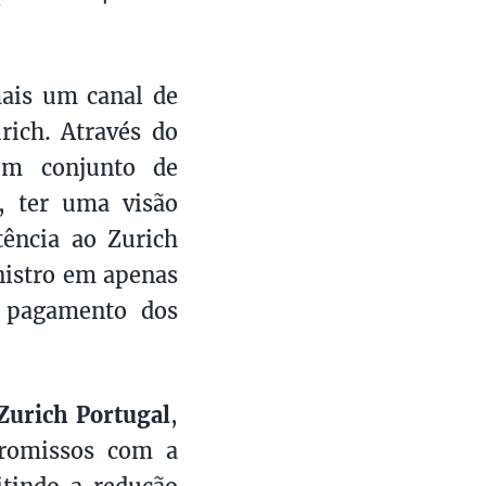
mais um canal de
rich. Através do
um conjunto de
o, ter uma visão
tência ao Zurich
inistro em apenas
o pagamento dos
Zurich Portugal
,
romissos com a
itindo a redução