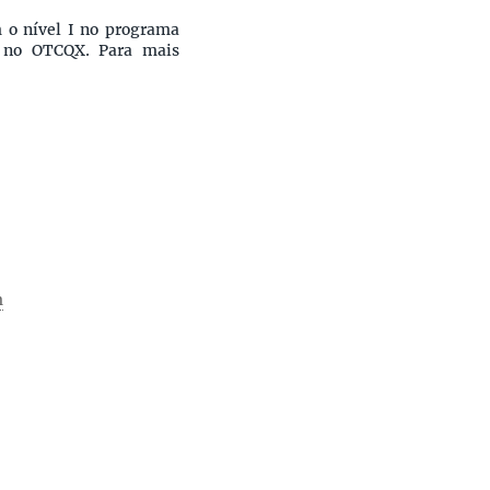
 o nível I no programa
a no OTCQX. Para mais
m