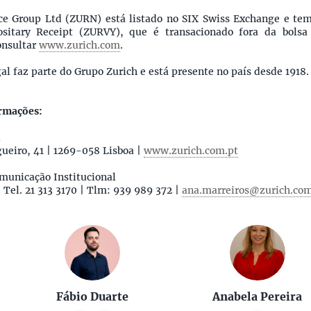
ce Group Ltd (ZURN) está listado no SIX Swiss Exchange e tem
sitary Receipt (ZURVY), que é transacionado fora da bols
onsultar
www.zurich.com
.
al faz parte do Grupo Zurich e está presente no país desde 1918.
rmações:
l
ueiro, 41 | 1269-058 Lisboa |
www.zurich.com.pt
municação Institucional
 Tel. 21 313 3170 | Tlm: 939 989 372 |
ana.marreiros@zurich.co
Fábio Duarte
Anabela Pereira