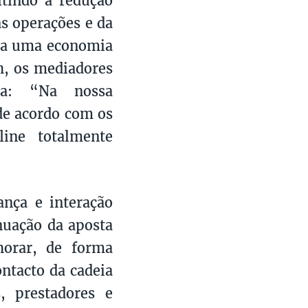
as operações e da
ara uma economia
h, os mediadores
ta: “Na nossa
de acordo com os
line totalmente
nça e interação
nuação da aposta
horar, de forma
ontacto da cadeia
s, prestadores e