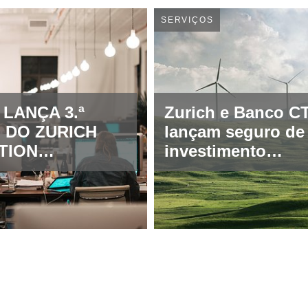
SERVIÇOS
 LANÇA 3.ª
Zurich e Banco C
 DO ZURICH
lançam seguro de
TION
investimento
IONSHIP
sustentável