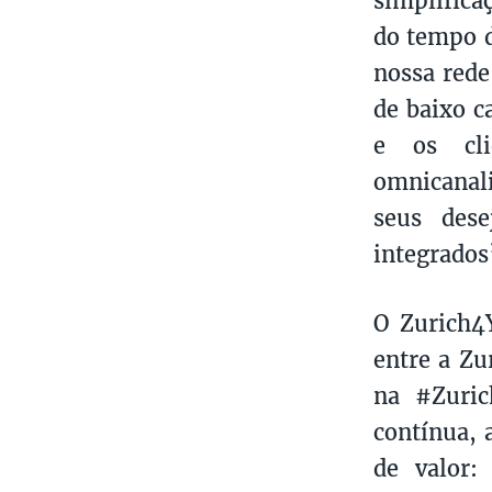
do tempo d
nossa rede
de baixo c
e os cli
omnicanali
seus dese
integrados
O Zurich4
entre a Zu
na #Zuric
contínua, 
de valor: 