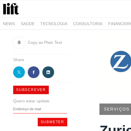
NEWS
SAÚDE
TECNOLOGIA
CONSULTORIA
FINANCEI
AGRO-ALIMENTAR
NEGÓCIOS & EMPRESAS
ARQUITETURA
Copy as Plain Text
Share
SUBSCREVER
Quero estar update
SERVIÇOS
Zuri