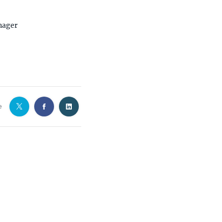
nager
e