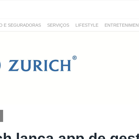
RO E SEGURADORAS
SERVIÇOS
LIFESTYLE
ENTRETENIME
GAMING
NOTÍCIAS
ch lança app de ges