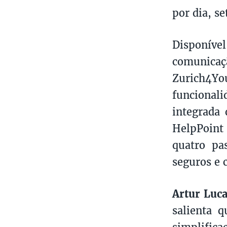
por dia, s
Disponível
comunicaçã
Zurich4Yo
funcional
integrada 
HelpPoint 
quatro pa
seguros e 
Artur Luc
salienta 
simplifica