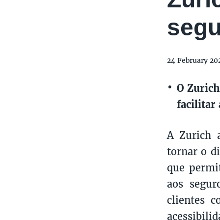
segu
24 February 20
O Zurich
facilita
A Zurich 
tornar o d
que permit
aos segur
clientes 
acessibili