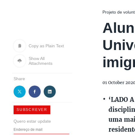
Projeto de volun
Alun
Univ
Copy as Plain Text
imig
Show All
Attachments
Share
01 October 202
‘LADO A 
discipli
SUBSCREVER
uma maio
Quero estar update
resident