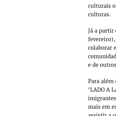
culturais 
culturas.
Já a parti
fevereiro),
colaborar 
comunidade
e de outro
Para além 
‘LADO A LA
imigrantes
mais em es
assistir a