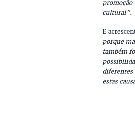
promoção d
cultural”.
E acrescen
porque mai
também for
possibilid
diferentes
estas caus