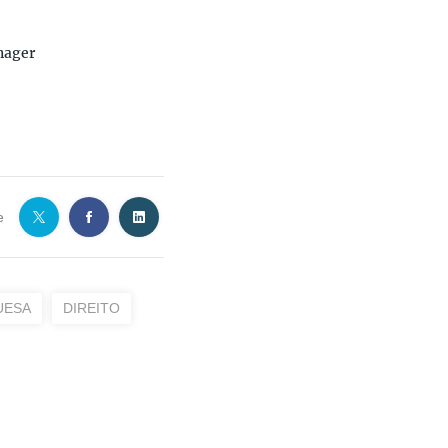
nager
e
UESA
DIREITO