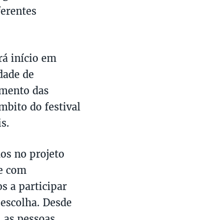
ferentes
rá início em
idade de
imento das
mbito do festival
s.
os no projeto
te com
s a participar
 escolha. Desde
, as pessoas