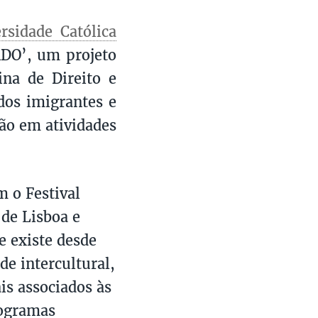
rsidade Católica
ADO’, um projeto
ina de Direito e
dos imigrantes e
ção em atividades
m o Festival
de Lisboa e
e existe desde
e intercultural,
is associados às
rogramas