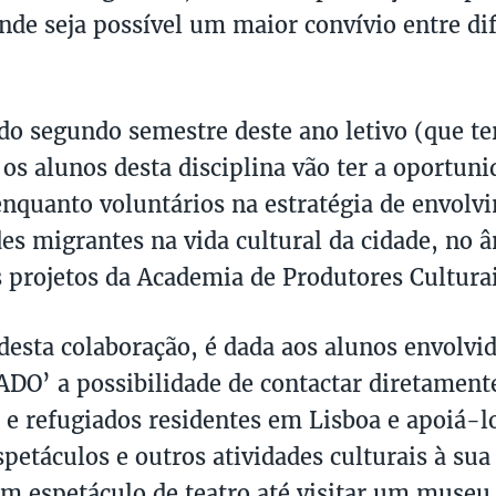
onde seja possível um maior convívio entre di
r do segundo semestre deste ano letivo (que te
 os alunos desta disciplina vão ter a oportun
enquanto voluntários na estratégia de envolv
s migrantes na vida cultural da cidade, no â
s projetos da Academia de Produtores Culturai
desta colaboração, é dada aos alunos envolvid
DO’ a possibilidade de contactar diretamen
 e refugiados residentes em Lisboa e apoiá-lo
petáculos e outros atividades culturais à sua
 um espetáculo de teatro até visitar um museu