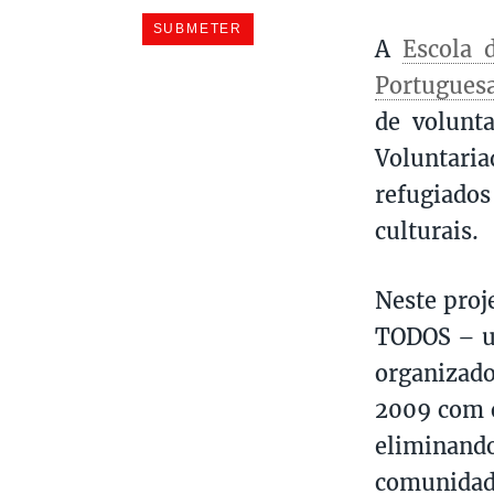
A
Escola 
Portugues
de volunta
Voluntaria
refugiados
culturais.
Neste proj
TODOS – u
organizado
2009 com o
eliminando
comunidade