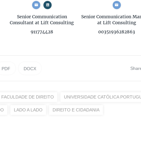
Senior Communication
Senior Communication Ma
Consultant
at Lift Consulting
at Lift Consulting
911774428
00351936282863
Shar
PDF
DOCX
FACULDADE DE DIREITO
UNIVERSIDADE CATÓLICA PORTUG
DO
LADO A LADO
DIREITO E CIDADANIA