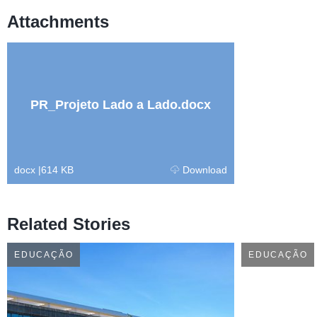
Attachments
PR_Projeto Lado a Lado.docx
docx
|
614 KB
Download
Related Stories
EDUCAÇÃO
EDUCAÇÃO