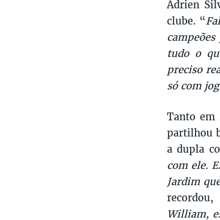
Adrien Si
clube. “
Fa
campeões p
tudo o qu
preciso r
só com jog
Tanto em 
partilhou 
a dupla c
com ele. E
Jardim que
recordou,
William, 