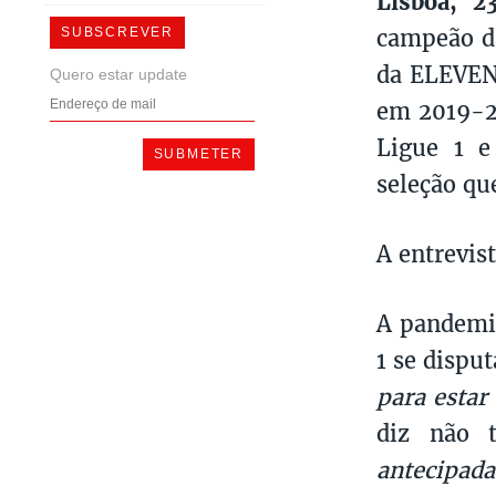
Lisboa, 2
campeão da
SUBSCREVER
da ELEVEN 
Quero estar update
em 2019-20
Ligue 1 e
seleção qu
A entrevis
A pandemia
1 se dispu
para estar
diz não 
antecipada