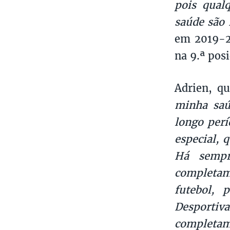
pois qual
saúde são
em 2019-20
na 9.ª posi
Adrien, q
minha saú
longo perí
especial, 
Há sempr
completam
futebol, 
Desporti
completam