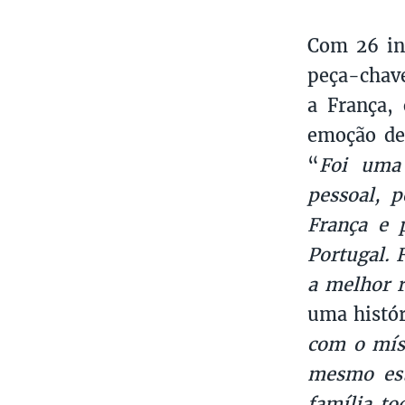
Com 26 int
peça-chave
a França,
emoção de
“
Foi uma 
pessoal, 
França e 
Portugal. F
a melhor 
uma histór
com o mís
mesmo est
família to