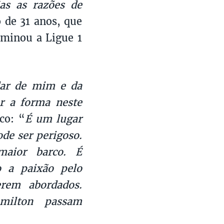
as as razões de
 de 31 anos, que
rminou a Ligue 1
dar de mim e da
er a forma neste
co: “
É um lugar
de ser perigoso.
aior barco. É
o a paixão pelo
rem abordados.
milton passam