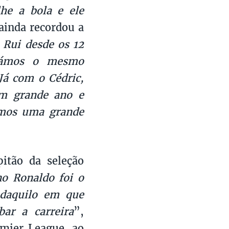
he a bola e ele
 ainda recordou a
 Rui desde os 12
lhámos o mesmo
Já com o Cédric,
um grande ano e
emos uma grande
itão da seleção
no Ronaldo foi o
daquilo em que
ar a carreira
”,
emier League, ao