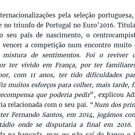
ernacionalizações pela seleção portuguesa, 
 no triunfo de Portugal no Euro’2016. Titula
 o seu país de nascimento, o centrocampis
 vencer a competição num encontro muito e
mistura de sentimentos. Foi o reviver 
por ter vivido em França, por ter familia
por, com 11 anos, ter tido dificuldades p
iz muitos esforços para colher, mais tarde, fr
recompensa que poderia pedir
”, explicou Ad
ia relacionada com o seu pai. “
Num dos prim
ter Fernando Santos, em 2014, jogámos con
ádio onde se disputaria a final em 2016.
da na bancada, mas eu não saí do banco o j