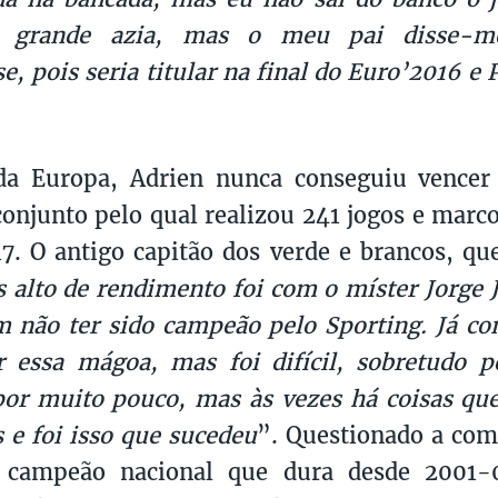
grande azia, mas o meu pai disse-
e, pois seria titular na final do Euro’2016 e 
.
a Europa, Adrien nunca conseguiu vencer
conjunto pelo qual realizou 241 jogos e marc
7. O antigo capitão dos verde e brancos, q
 alto de rendimento foi com o míster Jorge 
 não ter sido campeão pelo Sporting. Já co
r essa mágoa, mas foi difícil, sobretudo p
 por muito pouco, mas às vezes há coisas qu
 e foi isso que sucedeu
”. Questionado a com
e campeão nacional que dura desde 2001-