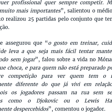
quer profissional quer sempre competir. M
 muito mais importantes
”, salientou o médio
 realizou 25 partidas pelo conjunto que te
ção.
ue assegurou que “
o gosto em treinar, cui
de leva a que seja mais fácil tentar mant
odo sem jogar
”, falou sobre a vida no Móna
que choca, e para quem não está preparado po
e competição para ver quem tem o m
ente diferente do que já vivi em relaçã
pois os jogadores passam na rua sem se
vas como o Djokovic ou o Lewis Ha
ente despercebidos
”, comentou o jogador.