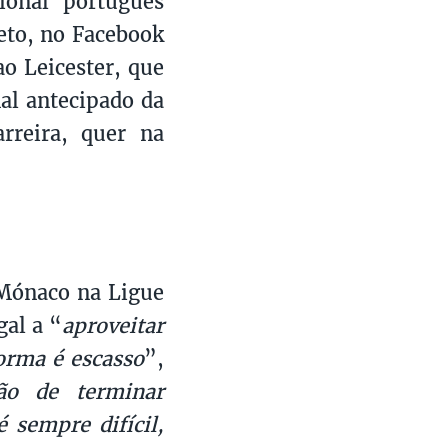
ional português
eto, no Facebook
o Leicester, que
al antecipado da
rreira, quer na
 Mónaco na Ligue
gal a “
aproveitar
orma é escasso
”,
ão de terminar
 sempre difícil,