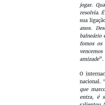
jogar. Qu
resolvia. 
sua ligaçã
anos. Des
balneário 
fomos os 
vencemos 
amizade
”.
O interna
nacional. 
que marco
entra, é 
salientou 