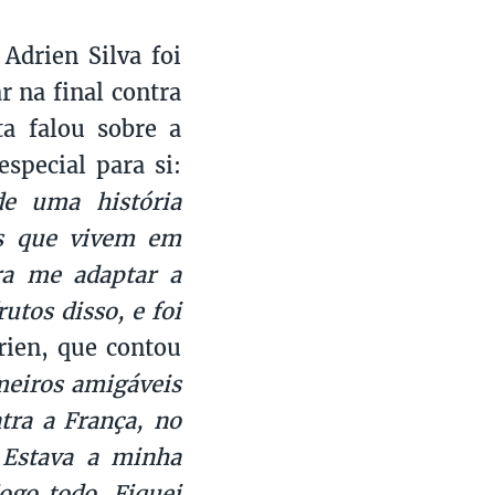
Adrien Silva foi
r na final contra
ta falou sobre a
special para si:
de uma história
res que vivem em
ara me adaptar a
utos disso, e foi
rien, que contou
eiros amigáveis
tra a França, no
 Estava a minha
ogo todo. Fiquei