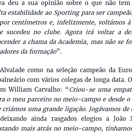
lva deu a sua opinião sobre o que não tem
lta estabilidade ao Sporting para ser campeã
or centímetros e, infelizmente, voltámos à
e sucedeu no clube. Agora irá voltar a d
eacender a chama da Academia, mas não se 
adores da formação
”.
Alvalade como na seleção campeão da Europ
balneário com vários colegas de longa data. 
om William Carvalho: “
Criou-se uma empat
ra o meu parceiro no meio-campo e desde o
 criámos uma grande ligação. Jogávamos de 
 deixando ainda rasgados elogios a João 
estando mais atrás no meio-campo, tínhamo