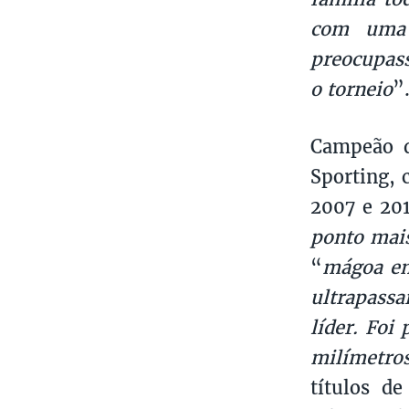
com uma 
preocupass
o torneio
”
Campeão d
Sporting, 
2007 e 201
ponto mais
“
mágoa em
ultrapassa
líder. Foi
milímetros
títulos d