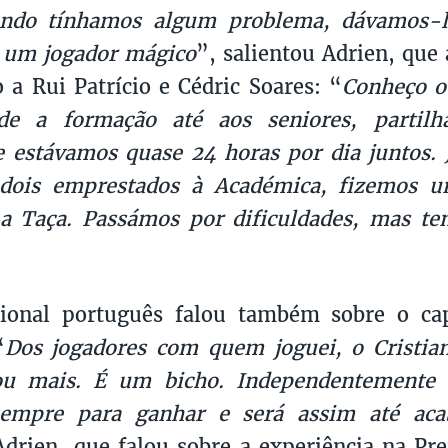
ando tínhamos algum problema, dávamos-l
É um jogador mágico
”, salientou Adrien, que
o a Rui Patrício e Cédric Soares: “
Conheço o
de a formação até aos seniores, parti
e estávamos quase 24 horas por dia juntos. 
dois emprestados à Académica, fizemos 
a Taça. Passámos por dificuldades, mas t
cional português falou também sobre o cap
“
Dos jogadores com quem joguei, o Cristia
u mais. É um bicho. Independentemente 
sempre para ganhar e será assim até acab
Adrien, que falou sobre a experiência na Pr