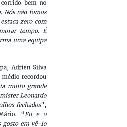
 corrido bem no
o. Nós não fomos
 estaca zero com
emorar tempo. É
forma uma equipa
a, Adrien Silva
O médio recordou
ia muito grande
 míster Leonardo
olhos fechados
”,
Mário. “
Eu e o
s gosto em vê-lo