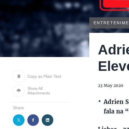
ENTRETENIM
Adri
Elev
Copy as Plain Text
23 May 2020
Show All
Attachments
Adrien S
Share
fala na 