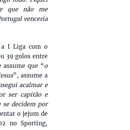
me que não me
Portugal venceria
 a I Liga com o
ou 39 golos entre
ue assume que “
o
Jesus
”, assume a
nsegui acalmar e
or ser capitão e
e se decidem por
entar o jejum de
02 no Sporting,