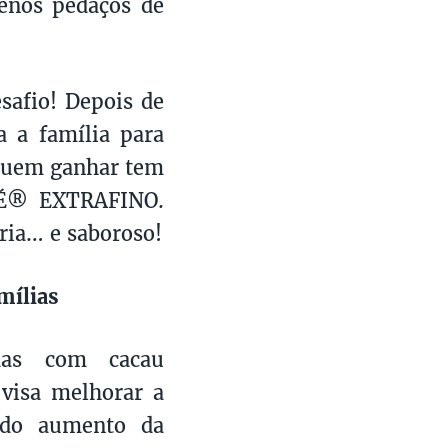
uenos pedaços de
safio! Depois de
a a família para
 quem ganhar tem
TLÉ® EXTRAFINO.
gria… e saboroso!
mílias
das com cacau
visa melhorar a
s do aumento da