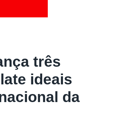
nça três
late ideais
rnacional da