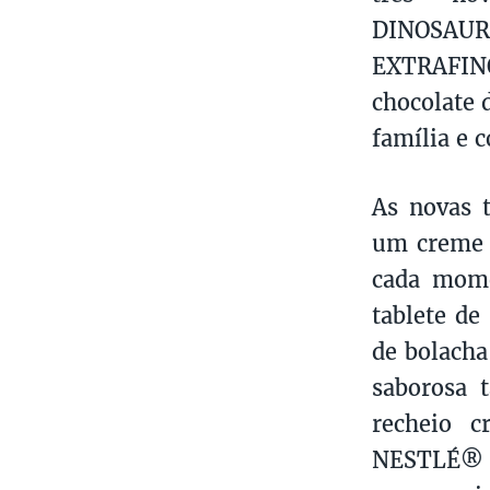
DINOSAU
EXTRAFIN
chocolate 
família e 
As novas 
um creme d
cada mom
tablete de
de bolac
saborosa 
recheio 
NESTLÉ® E