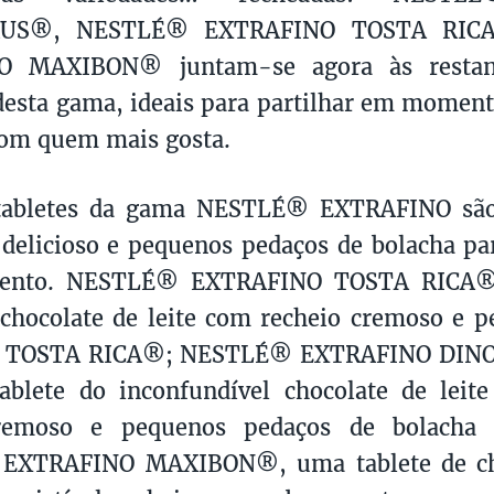
RUS®, NESTLÉ® EXTRAFINO TOSTA RIC
O MAXIBON® juntam-se agora às restant
desta gama, ideais para partilhar em moment
com quem mais gosta.
tabletes da gama NESTLÉ® EXTRAFINO são
elicioso e pequenos pedaços de bolacha pa
ento. NESTLÉ® EXTRAFINO TOSTA RICA®,
 chocolate de leite com recheio cremoso e 
ha TOSTA RICA®; NESTLÉ® EXTRAFINO DI
tablete do inconfundível chocolate de le
cremoso e pequenos pedaços de bolach
XTRAFINO MAXIBON®, uma tablete de choc