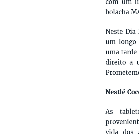
com um ir
bolacha 
Neste Dia 
um longo d
uma tarde 
direito a
Prometemos
Nestlé Coc
As table
provenien
vida dos 