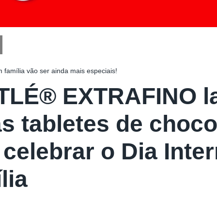
amília vão ser ainda mais especiais!
LÉ® EXTRAFINO la
s tabletes de choco
 celebrar o Dia Inte
lia