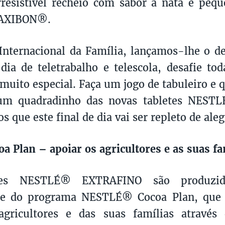
resistível recheio com sabor a nata e peq
MAXIBON®.
Internacional da Família, lançamos-lhe o de
ia de teletrabalho e telescola, desafie tod
muito especial. Faça um jogo de tabuleiro e
 um quadradinho das novas tabletes NES
 que este final de dia vai ser repleto de ale
oa Plan – apoiar os agricultores e as suas fa
tes NESTLÉ® EXTRAFINO são produzi
te do programa NESTLÉ® Cocoa Plan, que 
agricultores e das suas famílias atravé