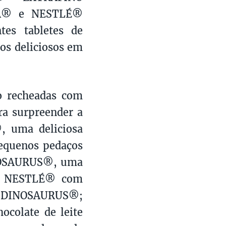
A® e NESTLÉ®
es tabletes de
os deliciosos em
 recheadas com
ra surpreender a
 uma deliciosa
pequenos pedaços
NOSAURUS®, uma
ite NESTLÉ® com
a DINOSAURUS®;
olate de leite