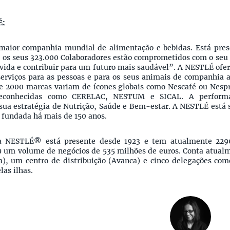
É:
maior companhia mundial de alimentação e bebidas. Está pre
 os seus 323.000 Colaboradores estão comprometidos com o seu
vida e contribuir para um futuro mais saudável”. A NESTLÉ ofer
serviços para as pessoas e para os seus animais de companhia a
e 2000 marcas variam de ícones globais como Nescafé ou Nespr
econhecidas como CERELAC, NESTUM e SICAL. A perform
sua estratégia de Nutrição, Saúde e Bem-estar. A NESTLÉ está s
 fundada há mais de 150 anos.
a NESTLÉ® está presente desde 1923 e tem atualmente 2296
 um volume de negócios de 535 milhões de euros. Conta atualm
a), um centro de distribuição (Avanca) e cinco delegações com
las ilhas.