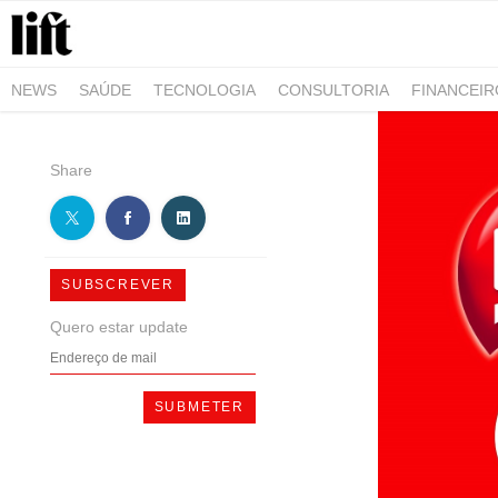
NEWS
SAÚDE
TECNOLOGIA
CONSULTORIA
FINANCEI
AGRO-ALIMENTAR
NEGÓCIOS & EMPRESAS
ARQUITETURA
Share
SUBSCREVER
Quero estar update