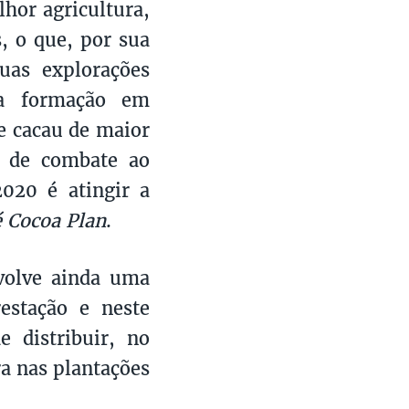
hor agricultura,
, o que, por sua
uas explorações
 a formação em
de cacau de maior
e de combate ao
2020 é atingir a
é Cocoa Plan
.
volve ainda uma
restação e neste
e distribuir, no
a nas plantações