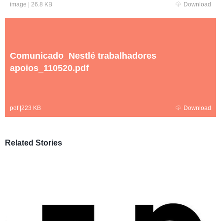
image
|
26.8 KB
Download
Comunicado_Nestlé trabalhadores
apoios_110520.pdf
pdf
|
223 KB
Download
Related Stories