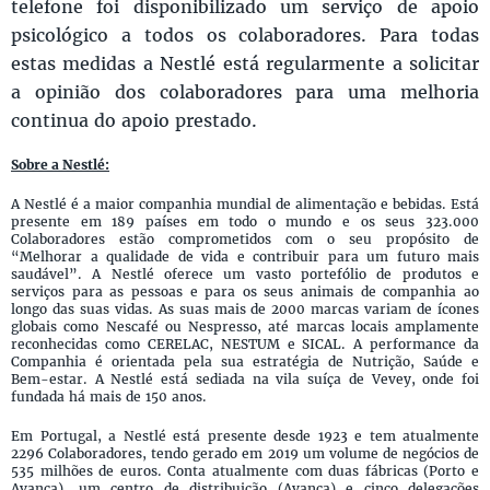
telefone foi disponibilizado um serviço de apoio
psicológico a todos os colaboradores. Para todas
estas medidas a Nestlé está regularmente a solicitar
a opinião dos colaboradores para uma melhoria
continua do apoio prestado.
Sobre a Nestlé:
A Nestlé é a maior companhia mundial de alimentação e bebidas. Está
presente em 189 países em todo o mundo e os seus 323.000
Colaboradores estão comprometidos com o seu propósito de
“Melhorar a qualidade de vida e contribuir para um futuro mais
saudável”. A Nestlé oferece um vasto portefólio de produtos e
serviços para as pessoas e para os seus animais de companhia ao
longo das suas vidas. As suas mais de 2000 marcas variam de ícones
globais como Nescafé ou Nespresso, até marcas locais amplamente
reconhecidas como CERELAC, NESTUM e SICAL. A performance da
Companhia é orientada pela sua estratégia de Nutrição, Saúde e
Bem-estar. A Nestlé está sediada na vila suíça de Vevey, onde foi
fundada há mais de 150 anos.
Em Portugal, a Nestlé está presente desde 1923 e tem atualmente
2296 Colaboradores, tendo gerado em 2019 um volume de negócios de
535 milhões de euros. Conta atualmente com duas fábricas (Porto e
Avanca), um centro de distribuição (Avanca) e cinco delegações