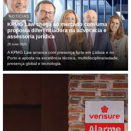
NOTÍCIAS
KPMG Law chega ao mercado com uma
proposta diferenciadora na advocacia e
assessoria jurídica
26 June 2026
A KPMG Law arranca com presença forte em Lisboa e no
Porto e aposta na excelência técnica, multidisciplinariedade,
presença global e tecnologia.