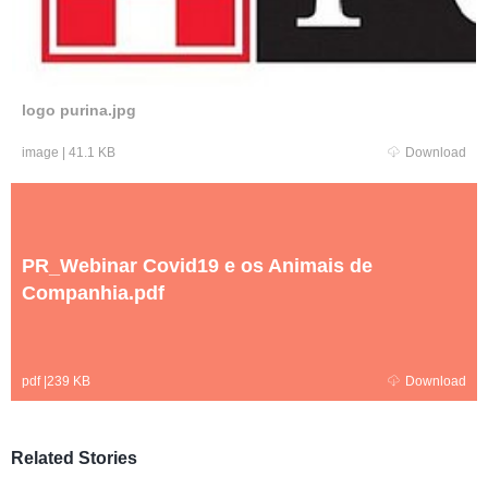
logo purina.jpg
image
|
41.1 KB
Download
PR_Webinar Covid19 e os Animais de
Companhia.pdf
pdf
|
239 KB
Download
Related Stories