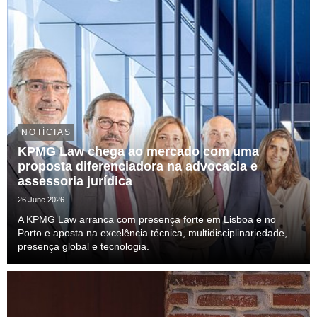
NOTÍCIAS
KPMG Law chega ao mercado com uma
proposta diferenciadora na advocacia e
assessoria jurídica
26 June 2026
A KPMG Law arranca com presença forte em Lisboa e no
Porto e aposta na excelência técnica, multidisciplinariedade,
presença global e tecnologia.