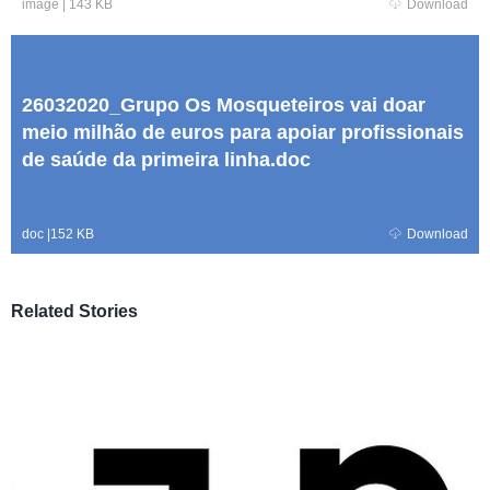
image
|
143 KB
Download
26032020_Grupo Os Mosqueteiros vai doar
meio milhão de euros para apoiar profissionais
de saúde da primeira linha.doc
doc
|
152 KB
Download
Related Stories