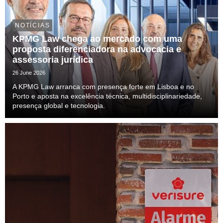
NOTÍCIAS
KPMG Law chega ao mercado com uma
proposta diferenciadora na advocacia e
assessoria jurídica
26 June 2026
A KPMG Law arranca com presença forte em Lisboa e no
Porto e aposta na excelência técnica, multidisciplinariedade,
presença global e tecnologia.