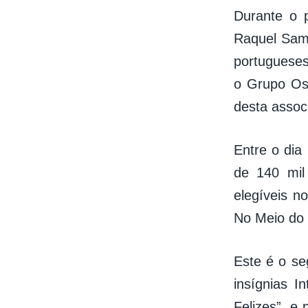
Durante o 
Raquel Samp
portugueses
o Grupo Os 
desta assoc
Entre o dia
de 140 mil
elegíveis n
No Meio do
Este é o se
insígnias I
Felizes”, e