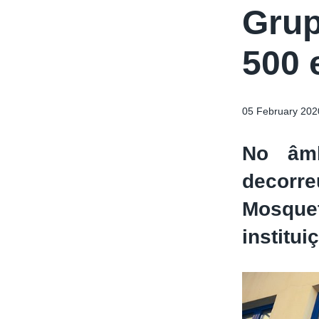
Grup
500 
05 February 202
No âmb
decorr
Mosque
institui