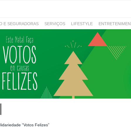
RO E SEGURADORAS
SERVIÇOS
LIFESTYLE
ENTRETENIME
GAMING
NOTÍCIAS
idariedade “Votos Felizes”