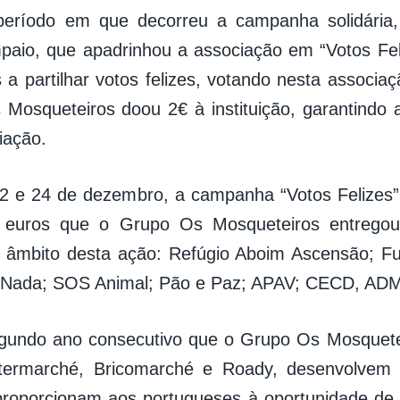
período em que decorreu a campanha solidária,
aio, que apadrinhou a associação em “Votos Fel
 a partilhar votos felizes, votando nesta associaç
Mosqueteiros doou 2€ à instituição, garantindo 
iação.
 2 e 24 de dezembro, a campanha “Votos Felizes”
 euros que o Grupo Os Mosqueteiros entregou 
o âmbito desta ação: Refúgio Aboim Ascensão; F
 Nada; SOS Animal; Pão e Paz; APAV; CECD, ADM 
gundo ano consecutivo que o Grupo Os Mosquetei
ntermarché, Bricomarché e Roady, desenvolvem a
 proporcionam aos portugueses à oportunidade de o