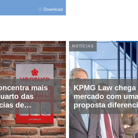
Download
NOTÍCIAS
oncentra mais
KPMG Law chega
uarto das
mercado com um
cias de
proposta diferenc
ça registadas
na advocacia e
assessoria jurídic