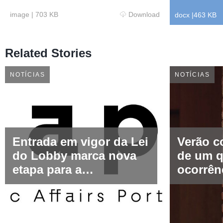
image
|
703 KB
Download
docx
|
463 KB
Related Stories
NOTÍCIAS
NOTÍCIAS
Entrada em vigor da Lei
Verão c
do Lobby marca nova
de um q
etapa para a
ocorrên
representação de
seguran
interesses em Portugal