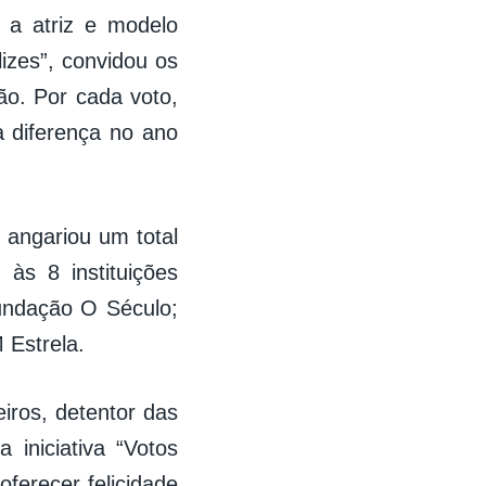
 a atriz e modelo
izes”, convidou os
ão. Por cada voto,
a diferença no ano
 angariou um total
às 8 instituições
undação O Século;
Estrela.
ros, detentor das
 iniciativa “Votos
ferecer felicidade