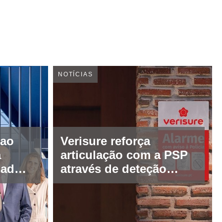
NOTÍCIAS
 ao
Verisure reforça
a
articulação com a PSP
iadora
através de deteção
proativa de tentativas
a
de intrusão