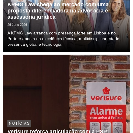
KPMG Law chega ao mercado com uma
proposta diferenciadora na advocacia e
assessoria jurídica
26 June 2026
A KPMG Law arranca com presença forte em Lisboa e no
Porto e aposta na excelência técnica, multidisciplinariedade,
presença global e tecnologia.
NOTÍCIAS
Verisure reforça articulação com a PSP