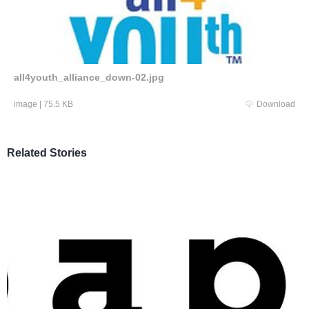
all4youth_alliance_down-02.jpg
image
|
75.5 KB
Download
Related Stories