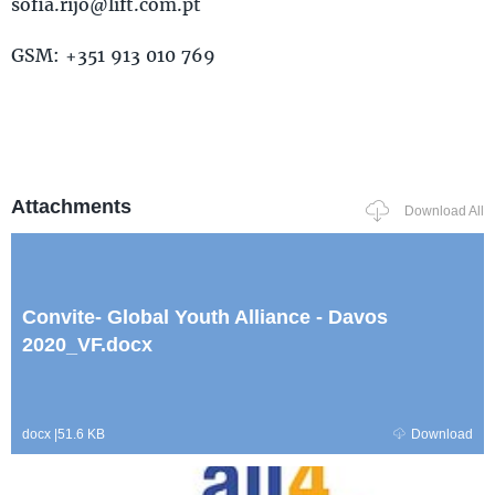
sofia.rijo@lift.com.pt
GSM: +351 913 010 769
Attachments
Download All
Convite- Global Youth Alliance - Davos
2020_VF.docx
docx
|
51.6 KB
Download