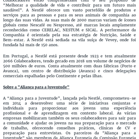
Colaboradores estão comprometidos com o seu propósito de
“Melhorar a qualidade de vida e contribuir para um futuro mais
saudável”. A Nestlé oferece um vasto portefólio de produtos e
serviços para as pessoas e para os seus animais de companhia ao
longo das suas vidas. As suas mais de 2000 marcas variam de ícones
globais como Nescafé ou Nespresso, até marcas locais amplamente
reconhecidas como CERELAC, NESTUM e SICAL. A performance da
Companhia é orientada pela sua estratégia de Nutrição, Saúde e
Bem-estar. A Nestlé está sediada na vila suíça de Vevey, onde foi
fundada há mais de 150 anos.
Em Portugal, a Nestlé está presente desde 1923 e tem atualmente
2066 Colaboradores, tendo gerado em 2018 um volume de negócios de
500 milhões de euros. Conta atualmente com duas fábricas (Porto e
Avanca), um centro de distribuição (Avanca) e cinco delegações
comerciais espalhadas pelo Continente e pelas ilhas.
Sobre a "Aliança para a Juventude"
A “Aliança para a Juventude”, lançada pela Nestlé, comprometeu-se
em 2014 a desenvolver uma série de iniciativas conjuntas e
individuais para proporcionar aos jovens uma experiência
profissional e de aprendizagem em contexto laboral. As várias
empresas mobilizaram também os seus colaboradores para sair para
a comunidade e ajudar os jovens na sua preparação para o mercado
de trabalho, oferecendo conselhos práticos, clínicas de CV e
preparação para entrevistas. Os parceiros da "Aliança para a
Juventude" são membros da Aliança Europeia da Comissão Europeia