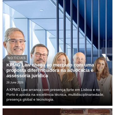
NOTÍCIAS
KPMG Law chega ao mercado com uma
proposta diferenciadora na advocacia e
assessoria jurídica
26 June 2026
A KPMG Law arranca com presença forte em Lisboa e no
Porto e aposta na excelência técnica, multidisciplinariedade,
presença global e tecnologia.