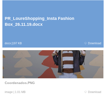
PR_LoureShopping_Insta Fashion
Box_26.11.19.docx
docx
|
197 KB
Download
Coordenados.PNG
image
|
1.01 MB
Download