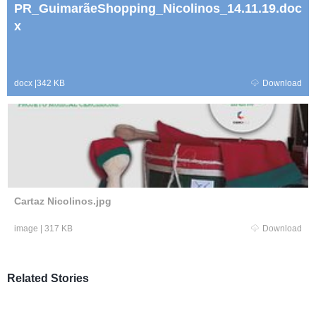
PR_GuimarãeShopping_Nicolinos_14.11.19.doc
x
docx
|
342 KB
Download
Cartaz Nicolinos.jpg
image
|
317 KB
Download
Related Stories