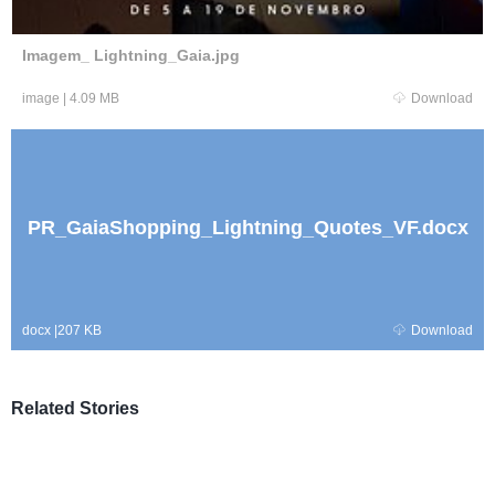
Imagem_ Lightning_Gaia.jpg
image
|
4.09 MB
Download
PR_GaiaShopping_Lightning_Quotes_VF.docx
docx
|
207 KB
Download
Related Stories