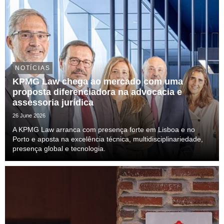
NOTÍCIAS
KPMG Law chega ao mercado com uma
proposta diferenciadora na advocacia e
assessoria jurídica
26 June 2026
A KPMG Law arranca com presença forte em Lisboa e no
Porto e aposta na excelência técnica, multidisciplinariedade,
presença global e tecnologia.