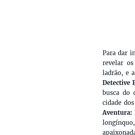
Para dar i
revelar o
ladrão, e 
Detective 
busca do 
cidade do
Aventura:
longínquo
apaixonad