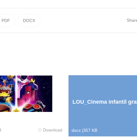
Shar
PDF
DOCX
LOU_Cinema infantil gra
B
Download
docx
|
357 KB