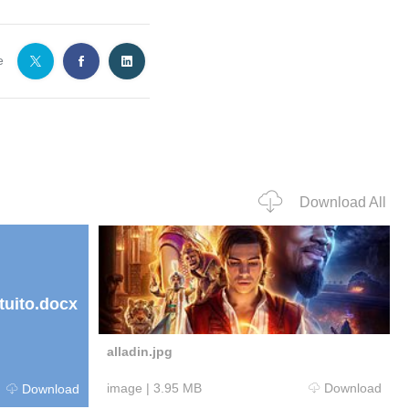
e
Download All
tuito.docx
alladin.jpg
image
|
3.95 MB
Download
Download