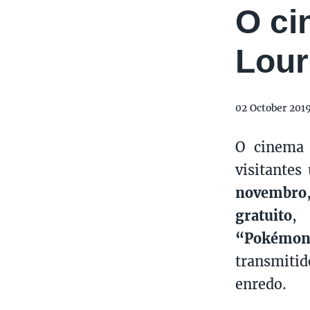
O ci
Lou
02 October 201
O cinema 
visitante
novembro
gratuito
,
“Pokémon
transmiti
enredo.