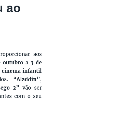
u ao
roporcionar aos
e outubro
a
3 de
 cinema infantil
dos.
“Aladdin”
,
Lego 2”
vão ser
antes com o seu