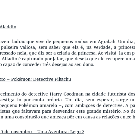
 Aladdin
ovem ladrão que vive de pequenos roubos em Agrabah. Um dia,
pulseira valiosa, sem saber que ela é, na verdade, a princes
ressado nela, que diz ser a criada da princesa. Ao visitá-la em p
, Alladin é capturado por Jafar, que deseja que ele recupere u
 capaz de conceder três desejos ao seu dono.
ubro – Pokémon: Detective Pikachu
ecimento do detective Harry Goodman na cidade futurista dos
vestiga-lo por conta própria. Um dia, sem esperar, surge u
equeno Pokémon amarelo –, com ambições de detective. A par
istas que faltavam para desvendar este grande mistério. No de
 uma conspiração que ameaça pôr em causa as relações entre
e 3 de novembro – Uma Aventura: Lego 2