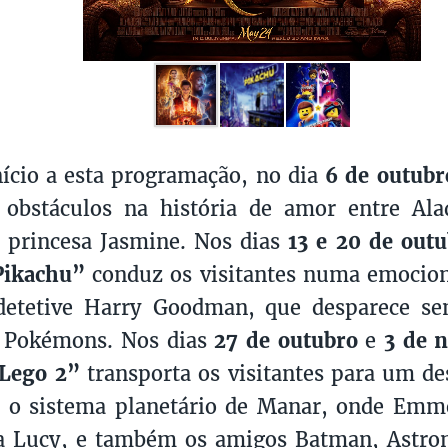
nício a esta programação, no dia
6 de outubr
s obstáculos na história de amor entre Al
a princesa Jasmine. Nos dias
13 e 20 de out
Pikachu”
conduz os visitantes numa emocio
detetive Harry Goodman, que desparece se
s Pokémons. Nos dias
27 de outubro
e
3 de 
 Lego 2”
transporta os visitantes para um de
, o sistema planetário de Manar, onde Emm
a Lucy, e também os amigos Batman, Astron