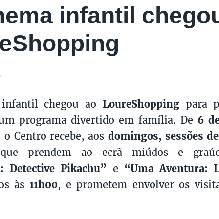
nema infantil chego
reShopping
9
infantil chegou ao
LoureShopping
para p
s um programa divertido em família. De
6 d
, o Centro recebe, aos
domingos, sessões de
 que prendem ao ecrã miúdos e graú
: Detective Pikachu”
e
“Uma Aventura: 
dos às
11h00
, e prometem envolver os visit