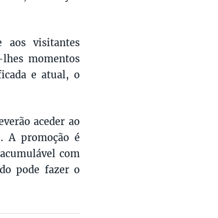
 aos visitantes
do-lhes momentos
cada e atual, o
deverão aceder ao
to. A promoção é
o acumulável com
ado pode fazer o