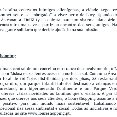
a batalha contra os inimigos alienígenas, a cidade Lego to
 Emmet sente-se “obrigado” a viver perto de Lucy. Quando u
 Astronauta, UniKitty e o pirata para um sistema planetári
construir uma nave e partir ao encontro dos seus amigos. N
avegante solidário que decide ajudá-lo na sua missão.
Shopping
a mais central de um concelho em franco desenvolvimento, o L
 com Lisboa e excelentes acessos a norte e a sul. Com uma Área
total de 116 Lojas distribuídas por dois pisos, 22 restaurant
 gratuito, um parque infantil interior destinado a crianças en
uresland, um hipermercado Continente e um Parque Ver
oferece várias novidades às famílias que o visitam. A par d
azer que oferece aos seus clientes, o LoureShopping assume a 
o positivo para um mundo mais sustentável, trabalhand
ecional nas áreas ambiental e social. Todas as iniciativas e n
ultadas no site www.loureshopping.pt.