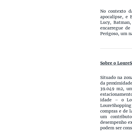
No contexto d
apocalipse, e
Lucy, Batman,
encarregue de 
Perigoso, um n
Sobre o Loure
Situado na zon
da proximidade
39.049 m2, um 
estacionamento
idade – o Lo
LoureShopping 
compras e de l
um contribut
desempenho exc
podem ser cons