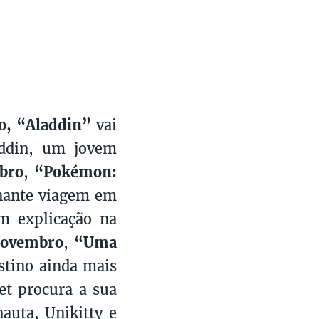
o, “Aladdin”
vai
addin, um jovem
ubro
,
“Pokémon:
nante viagem em
m explicação na
novembro
,
“Uma
stino ainda mais
et procura a sua
auta, Unikitty e