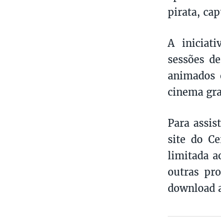
pirata, ca
A iniciat
sessões d
animados 
cinema gra
Para assis
site do Ce
limitada a
outras pro
download 