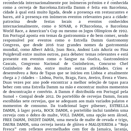
reconhecida internacionalmente por inúmeros prémios e é conhecida
como a cerveja de Barcelona.Estrella Damm é feita em Barcelona,
cidade à qual está muito ligada, desde a presença em restaurantes e
bares, até à presença em inúmeros eventos relevantes para a cidade:
patrocina desde festas locais a eventos conhecidos
internacionalmente, como o SONAR, o FCBarcelona, o Barcelona
World Race, a American’s Cup ou mesmo os Jogos Olímpicos de 1992.
Em Portugal aposta em temas da gastronomia e do bem comer, sendo
responsável por eventos como o Estrella Damm Gastronomy
Congress, que desde 2016 traz grandes nomes da gastronomia
mundial, como Albert Adrià, Joan Roca, Andoni Luis Aduriz ou Fina
Puigdevall entre muitos outros, para debater temas relevantes e está
presente em eventos como o Sangue na Guelra, Gastronómico
Cascais, Congresso Nacional de Cozinheiros, Concurso Chef
Cozinheiro do Ano, entre muitas outras atividades. Criou e
desenvolveu a Rota de Tapas que se iniciou em Lisboa e atualmente
chega a 7 cidades – Lisboa, Porto, Braga, Faro, Aveiro, Évora e Viseu.
Duas vezes por ano pode encontrar a melhor seleção de tapas para
beber com uma Estrella Damm na mão e encontrar muitos momentos
de descontração e convívio. A Damm é distribuída em Portugal pela
Sumol + Compal desde 2012. Do portefólio de cervejas Damm, foram
escolhidas sete cervejas, que se adequam aos mais variados palatos e
momentos de consumo. Da tradicional lager pilsener, ESTRELLA
DAMM, à lager preta, BOCK DAMM, o portefólio inclui também uma
cerveja com o dobro do malte, VOLL DAMM, uma opção sem álcool,
FREE DAMM, INEDIT DAMM, uma mescla de malte de cevada e trigo,
DAURA DAMM, uma cerveja isenta de glúten e MALQUERIDA a “Roja
Fresca” com reflexos avermelhados com flor da Jamaica, laranja,