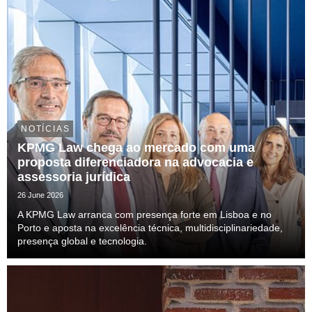
NOTÍCIAS
KPMG Law chega ao mercado com uma
proposta diferenciadora na advocacia e
assessoria jurídica
26 June 2026
A KPMG Law arranca com presença forte em Lisboa e no
Porto e aposta na excelência técnica, multidisciplinariedade,
presença global e tecnologia.