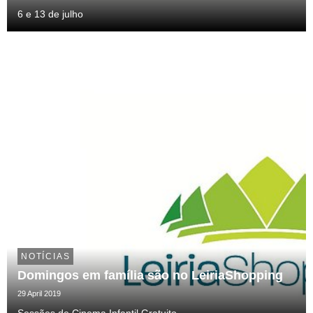
6 e 13 de julho
NOTÍCIAS
Domingos em família são no LeiriaShopping
29 April 2019
Sessões de Cinema Infantil Gratuito