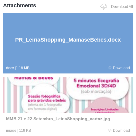
Attachments
Download All
PR_LeiriaShopping_MamaseBebes.docx
docx
|
1.18 MB
Download
MMB 21 e 22 Setembro_LeiriaShopping_cartaz.jpg
image
|
119 KB
Download