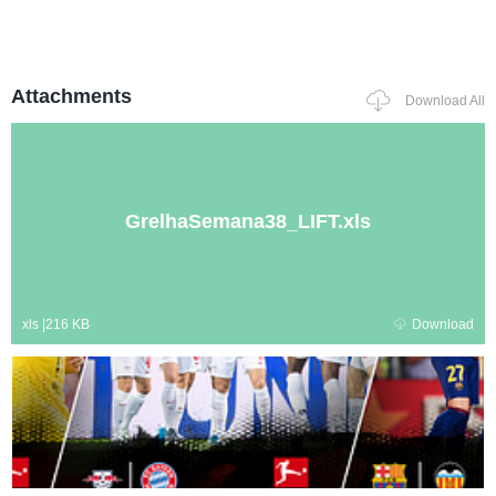
Attachments
Download All
GrelhaSemana38_LIFT.xls
xls
|
216 KB
Download