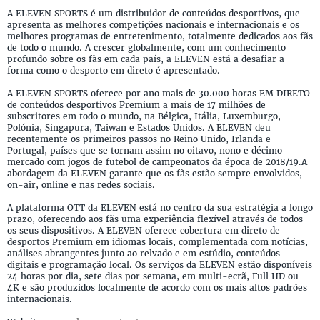
A ELEVEN SPORTS é um distribuidor de conteúdos desportivos, que
apresenta as melhores competições nacionais e internacionais e os
melhores programas de entretenimento, totalmente dedicados aos fãs
de todo o mundo. A crescer globalmente, com um conhecimento
profundo sobre os fãs em cada país, a ELEVEN está a desafiar a
forma como o desporto em direto é apresentado.
A ELEVEN SPORTS oferece por ano mais de 30.000 horas EM DIRETO
de conteúdos desportivos Premium a mais de 17 milhões de
subscritores em todo o mundo, na Bélgica, Itália, Luxemburgo,
Polónia, Singapura, Taiwan e Estados Unidos. A ELEVEN deu
recentemente os primeiros passos no Reino Unido, Irlanda e
Portugal, países que se tornam assim no oitavo, nono e décimo
mercado com jogos de futebol de campeonatos da época de 2018/19.A
abordagem da ELEVEN garante que os fãs estão sempre envolvidos,
on-air, online e nas redes sociais.
A plataforma OTT da ELEVEN está no centro da sua estratégia a longo
prazo, oferecendo aos fãs uma experiência flexível através de todos
os seus dispositivos. A ELEVEN oferece cobertura em direto de
desportos Premium em idiomas locais, complementada com notícias,
análises abrangentes junto ao relvado e em estúdio, conteúdos
digitais e programação local. Os serviços da ELEVEN estão disponíveis
24 horas por dia, sete dias por semana, em multi-ecrã, Full HD ou
4K e são produzidos localmente de acordo com os mais altos padrões
internacionais.