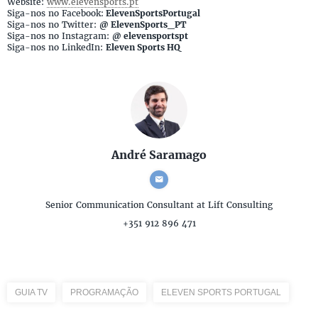
Website:
www.elevensports.pt
Siga-nos no Facebook:
ElevenSportsPortugal
Siga-nos no Twitter:
@ ElevenSports_PT
Siga-nos no Instagram:
@ elevensportspt
Siga-nos no LinkedIn:
Eleven Sports HQ
André Saramago
Senior Communication Consultant
at Lift Consulting
+351 912 896 471
GUIA TV
PROGRAMAÇÃO
ELEVEN SPORTS PORTUGAL