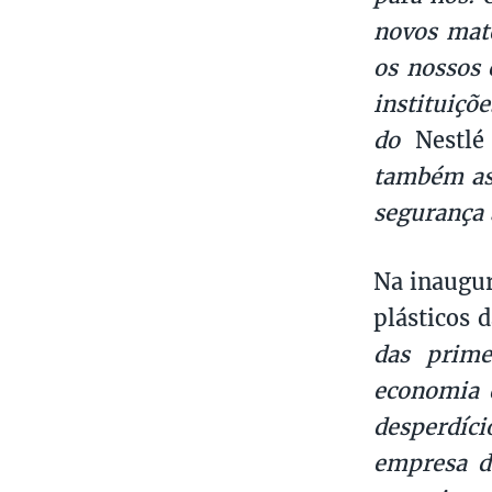
novos mat
os nossos 
instituiçõ
do
Nestlé
também as 
segurança 
Na inaugur
plásticos 
das prime
economia d
desperdíc
empresa d