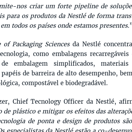
mite-nos criar um forte pipeline de soluç
is para os produtos da Nestlé de forma trans
 em todos os países onde estamos presentes.
e of Packaging Sciences
da Nestlé concentra
tecnologia, como embalagens recarregáveis o
 de embalagem simplificados, materiai
, papéis de barreira de alto desempenho, be
ológica, compostável e biodegradável.
zer, Chief Tecnology Officer da Nestlé, afi
 de plástico e mitigar os efeitos das alteraçõ
cnologia de ponta e design de produtos sã
Os especialistas da Nestlé estão a co-desenvol