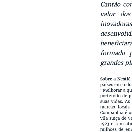
Cantão com
valor dos
inovador
desenvolvi
beneficia
formado p
grandes pl
Sobre a Nestlé
países em todo
“Melhorar a qu
portefólio de 
suas vidas. As
marcas locai
Companhia é or
vila suíça de 
1923 e tem at
milhões de eur