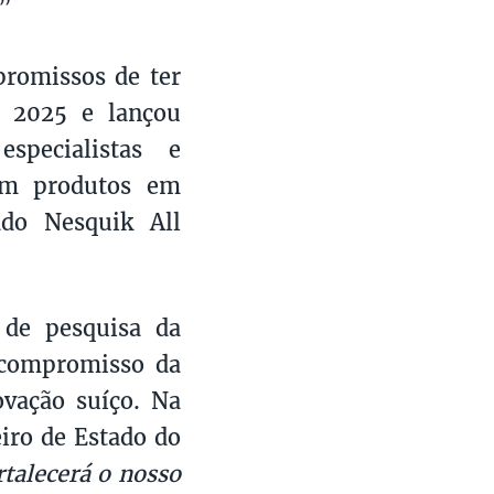
.”
promissos de ter
é 2025 e lançou
pecialistas e
ram produtos em
ado Nesquik All
e de pesquisa da
 compromisso da
ovação suíço. Na
eiro de Estado do
rtalecerá o nosso