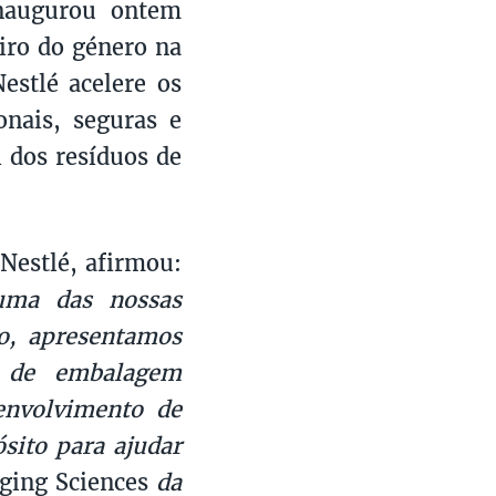
naugurou ontem
iro do género na
estlé acelere os
onais, seguras e
l dos resíduos de
Nestlé, afirmou:
ma das nossas
o, apresentamos
s de embalagem
envolvimento de
ósito para ajudar
aging Sciences
da