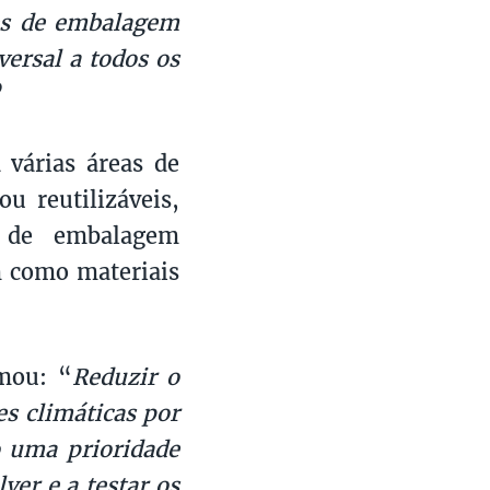
ões de embalagem
versal a todos os
”
 várias áreas de
u reutilizáveis,
s de embalagem
m como materiais
rmou: “
Reduzir o
es climáticas por
o uma prioridade
ver e a testar os