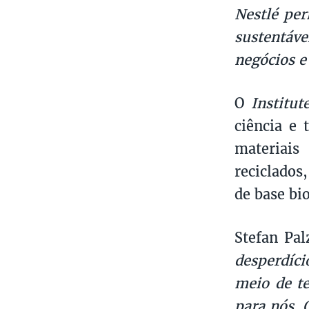
Nestlé per
sustentáve
negócios e
O
Institut
ciência e 
materiais
reciclados
de base bi
Stefan Pal
desperdício
meio de te
para nós. 