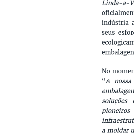
Linda-a-V
oficialmen
indústria 
seus esfor
ecologicam
embalagens
No moment
“
A nossa
embalagen
soluções 
pioneiros
infraestru
a moldar 