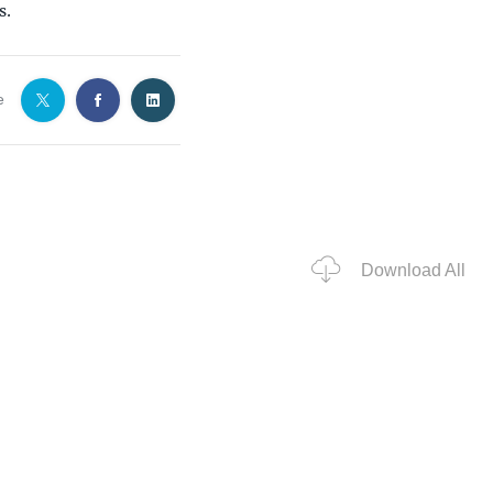
s.
e
Download All