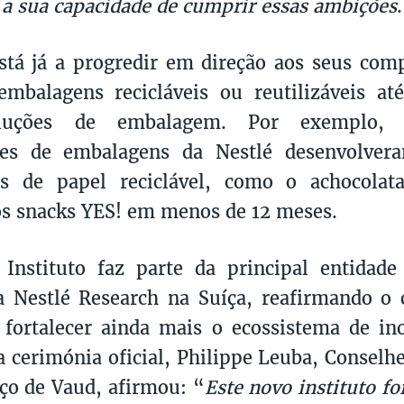
 a sua capacidade de cumprir essas ambições
stá já a progredir em direção aos seus com
mbalagens recicláveis ou reutilizáveis at
luções de embalagem. Por exemplo, es
res de embalagens da Nestlé desenvolve
s de papel reciclável, como o achocolat
os snacks YES! em menos de 12 meses.
 Instituto faz parte da principal entidad
a Nestlé Research na Suíça, reafirmando o
fortalecer ainda mais o ecossistema de in
a cerimónia oficial, Philippe Leuba, Conselh
ço de Vaud, afirmou: “
Este novo instituto fo