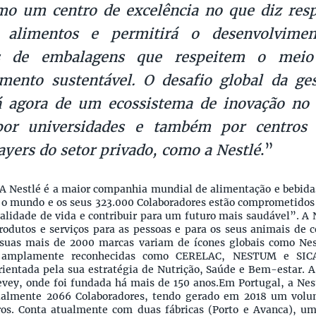
o um centro de excelência no que diz resp
 alimentos e permitirá o desenvolvimen
as de embalagens que respeitem o mei
mento sustentável. O desafio global da ge
rá agora de um ecossistema de inovação no
or universidades e também por centros 
ayers do setor privado, como a Nestlé
.”
A Nestlé é a maior companhia mundial de alimentação e bebida
 o mundo e os seus 323.000 Colaboradores estão comprometidos
alidade de vida e contribuir para um futuro mais saudável”. A 
produtos e serviços para as pessoas e para os seus animais de
 suas mais de 2000 marcas variam de ícones globais como Nes
s amplamente reconhecidas como CERELAC, NESTUM e SIC
ientada pela sua estratégia de Nutrição, Saúde e Bem-estar. A
Vevey, onde foi fundada há mais de 150 anos.Em Portugal, a Nes
ualmente 2066 Colaboradores, tendo gerado em 2018 um volu
os. Conta atualmente com duas fábricas (Porto e Avanca), um 