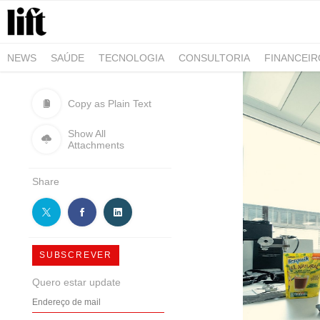
NEWS
SAÚDE
TECNOLOGIA
CONSULTORIA
FINANCEI
AGRO-ALIMENTAR
NEGÓCIOS & EMPRESAS
ARQUITETURA
Copy as Plain Text
Show All
Attachments
Share
SUBSCREVER
Quero estar update