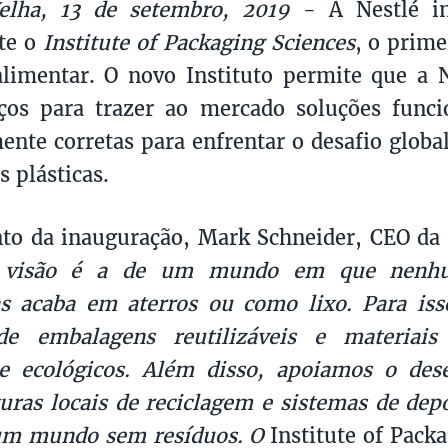
elha, 13 de setembro, 2019
- A Nestlé i
te o
Institute of Packaging Sciences
, o prime
alimentar. O novo Instituto permite que a N
ços para trazer ao mercado soluções funci
ente corretas para enfrentar o desafio globa
 plásticas.
o da inauguração, Mark Schneider, CEO da 
 visão é a de um mundo em que nenhu
s acaba em aterros ou como lixo. Para iss
de embalagens reutilizáveis e materiai
 e ecológicos. Além disso, apoiamos o des
turas locais de reciclagem e sistemas de dep
um mundo sem resíduos. O
Institute of Pack