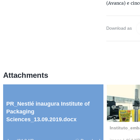
(Avanca) e cinc
Download as
Attachments
PR_Nestlé inaugura Institute of
Packaging
Sciences_13.09.2019.docx
Instituto_emb