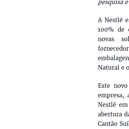
pesquisa e
A Nestlé e
100% de e
novas so
fornecedo
embalagen
Natural e 
Este novo
empresa, 
Nestlé em 
abertura d
Cantão Suí