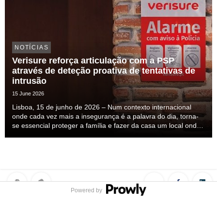
NOTÍCIAS
Verisure reforça articulação com a PSP
através de deteção proativa de tentativas de
intrusão
15 June 2026
Lisboa, 15 de junho de 2026 – Num contexto internacional
onde cada vez mais a insegurança é a palavra do dia, torna-
se essencial proteger a família e fazer da casa um local onde
nos sintamos seguros. Esta insegurança mais do que
percecionada ela é sentida, mas a solução ...
Powered by
Privacy Policy