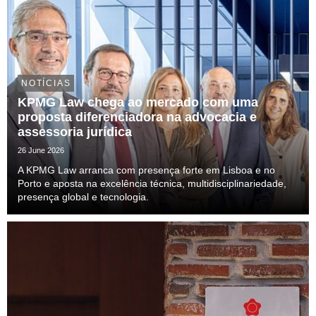
NOTÍCIAS
KPMG Law chega ao mercado com uma
proposta diferenciadora na advocacia e
assessoria jurídica
26 June 2026
A KPMG Law arranca com presença forte em Lisboa e no
Porto e aposta na excelência técnica, multidisciplinariedade,
presença global e tecnologia.