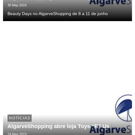
30 May 2019
Beauty Days no AlgarveShopping de 8 a 11 de junho
NOTÍCIAS
AlgarveShopping abre loja Toys “R” Us
24 May 2019