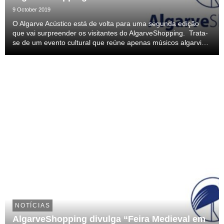
9 October 2019
O Algarve Acústico está de volta para uma segunda edição
que vai surpreender os visitantes do AlgarveShopping. Trata-
se de um evento cultural que reúne apenas músicos algarvios,
nos próximos dias 19 e 20 de outubro e que pretende
aproximar o Centro Comercial AlgarveShop...
NOTÍCIAS
AlgarveShopping divulga “Feira Medieval em