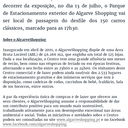
decorrer da exposição, no dia 13 de julho, o Parque
de Estacionamento exterior do Algarve Shopping vai
ser local de passagem do desfile dos 150 carros
clássicos, marcado para as 17h30.
Sobre o AlgarveShopping
Inaugurado em abril de 2001, o AlgarveShopping dispõe de uma Área
Bruta Locável (ABL) de 46.266 m2, que engloba um total de 125 lojas.
Dada a sua localização, o Centro tem uma grande afluência nos meses
de verão, bem como nas vésperas de feriado ou em épocas festivas,
alternando o seu fecho entre as 23h00 e as 24h00. Os visitantes deste
Centro comercial e de lazer podem ainda usufruir dos 2.533 lugares
de estacionamento gratuitos e dos inúmeros serviços que tem à
disposição, como cadeiras de rodas, carrinhos de bebé, fraldário, Sala
de 1os Socorros, entre outros.
A par da experiência única de compras e de lazer que oferece aos
seus clientes, o AlgarveShopping assume a responsabilidade de dar
um contributo positivo para um mundo mais sustentável,
trabalhando ativamente para um desempenho excecional nas áreas
ambiental e social. Todas as iniciativas e novidades sobre o Centro
podem ser consultadas no site
www.algarveshopping.pt
e no facebook
www.facebook.com/algarveshopping
.