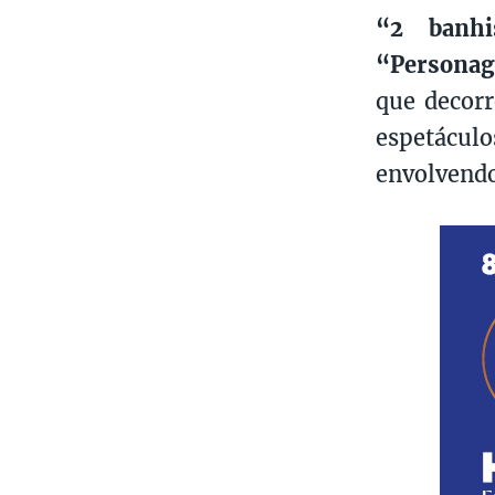
“2 banhi
“Personag
que decor
espetáculo
envolvendo