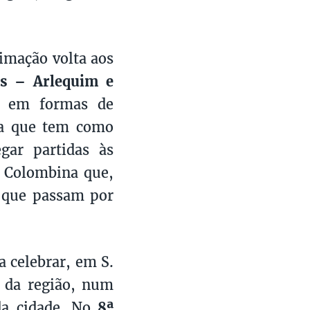
nimação volta aos
s – Arlequim e
 em formas de
na que tem como
gar partidas às
e Colombina que,
 que passam por
a celebrar, em S.
s da região, num
da cidade. No
8ª