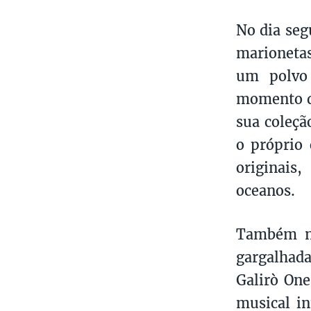
No dia seg
marionetas
um polvo
momento qu
sua coleçã
o próprio
originais
oceanos.
Também n
gargalhad
Galirò On
musical in