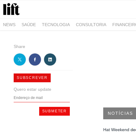
NEWS
SAÚDE
TECNOLOGIA
CONSULTORIA
FINANCEI
AGRO-ALIMENTAR
NEGÓCIOS & EMPRESAS
ARQUITETURA
Share
SUBSCREVER
Quero estar update
NOTÍCIAS
Hat Weekend dec