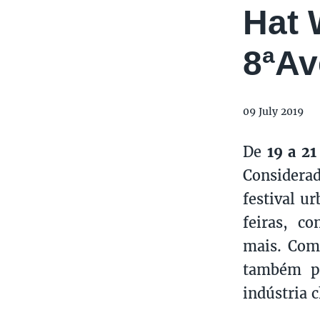
Hat 
8ªAv
09 July 2019
De
19 a 21
Considerad
festival ur
feiras, co
mais. Com
também 
indústria c