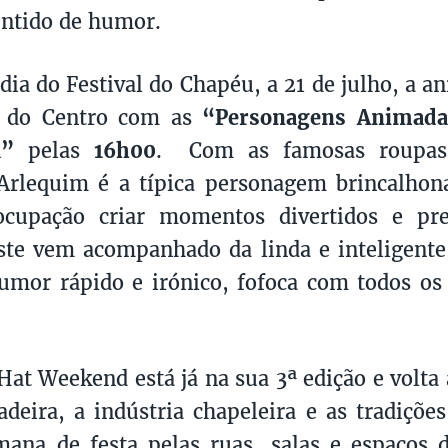
entido de humor.
dia do Festival do Chapéu, a 21 de julho, a a
s do Centro com as
“Personagens Animada
a”
pelas
16h00
. Com as famosas roupas
 Arlequim é a típica personagem brincalho
ocupação criar momentos divertidos e pre
ste vem acompanhado da linda e inteligent
mor rápido e irónico, fofoca com todos os
 Hat Weekend está já na sua 3ª edição e volta 
deira, a indústria chapeleira e as tradiçõe
mana de festa pelas ruas, salas e espaços 