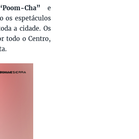
“Poom-Cha”
e
o os espetáculos
toda a cidade. Os
or todo o Centro,
ta.