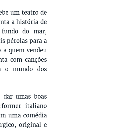
ebe um teatro de
nta a história de
 fundo do mar,
s pérolas para a
as a quem vendeu
onta com canções
ara o mundo dos
e dar umas boas
former italiano
 com uma comédia
gico, original e