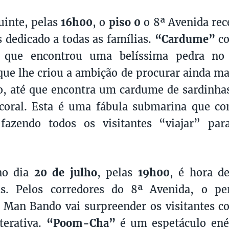
uinte, pelas
16h00
, o
piso 0
o 8ª Avenida rec
 dedicado a todas as famílias.
“Cardume”
co
 que encontrou uma belíssima pedra no
e lhe criou a ambição de procurar ainda mai
o, até que encontra um cardume de sardinh
 coral. Esta é uma fábula submarina que c
, fazendo todos os visitantes “viajar” p
o dia
20 de julho
, pelas
19h00
, é hora d
as. Pelos corredores do 8ª Avenida, o per
e Man Bando vai surpreender os visitantes
terativa.
“Poom-Cha”
é um espetáculo enér