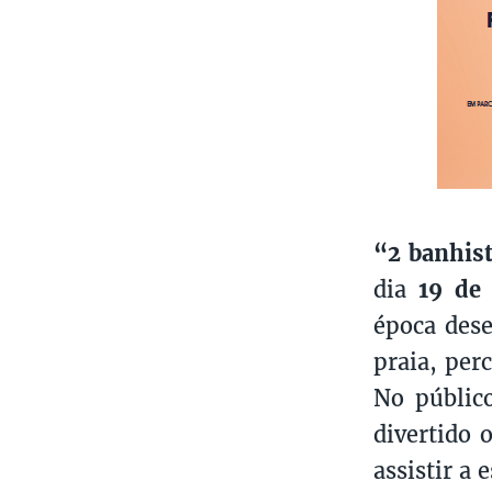
“2 banhis
dia
19 de 
época des
praia, per
No públic
divertido 
assistir a