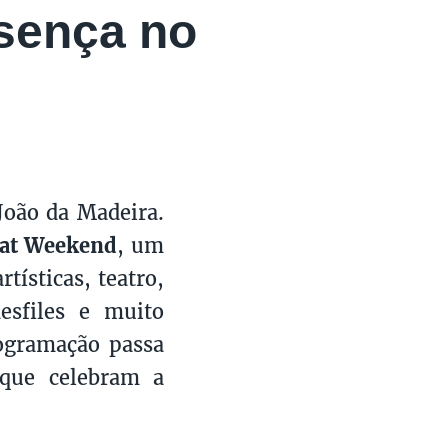
sença no
João da Madeira.
at Weekend
, um
tísticas, teatro,
desfiles e muito
rogramação passa
ue celebram a