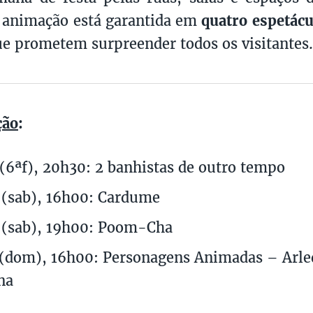
a animação está garantida em
quatro espetácu
e prometem surpreender todos os visitantes.
ção
:
(6ªf), 20h30: 2 banhistas de outro tempo
(sab), 16h00: Cardume
(sab), 19h00: Poom-Cha
(dom), 16h00: Personagens Animadas – Arle
na