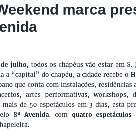
Weekend marca pre
enida
 de julho
, todos os chapéus vão estar em S. 
a a “capital” do chapéu, a cidade recebe o
H
bano que conta com instalações, residências ar
ncertos, artes performativas, workshops, 
 mais de 50 espetáculos em 3 dias, esta p
pelo
8ª Avenida
, com
quatro espetáculos
q
hapeleira.