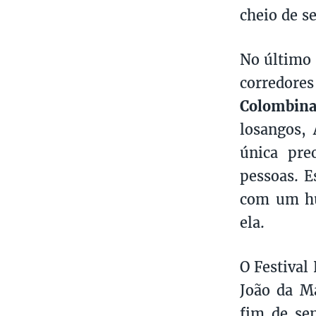
cheio de s
No último 
corredore
Colombin
losangos,
única pre
pessoas. E
com um hu
ela.
O Festival
João da Ma
fim de se