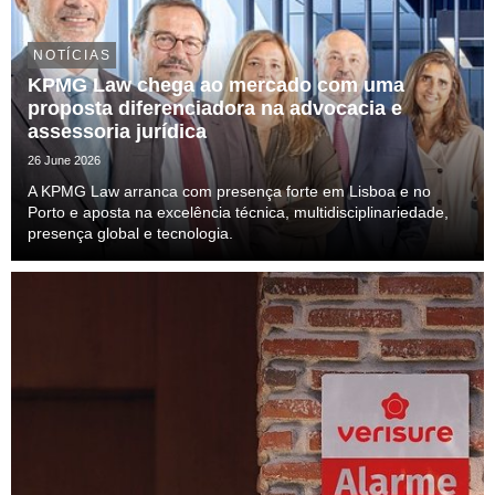
NOTÍCIAS
KPMG Law chega ao mercado com uma
proposta diferenciadora na advocacia e
assessoria jurídica
26 June 2026
A KPMG Law arranca com presença forte em Lisboa e no
Porto e aposta na excelência técnica, multidisciplinariedade,
presença global e tecnologia.