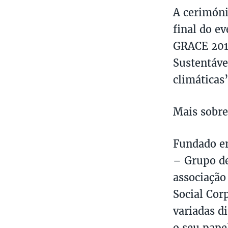
A cerimóni
final do e
GRACE 201
Sustentáve
climáticas
Mais sobr
Fundado e
– Grupo de
associação
Social Cor
variadas d
o seu pape