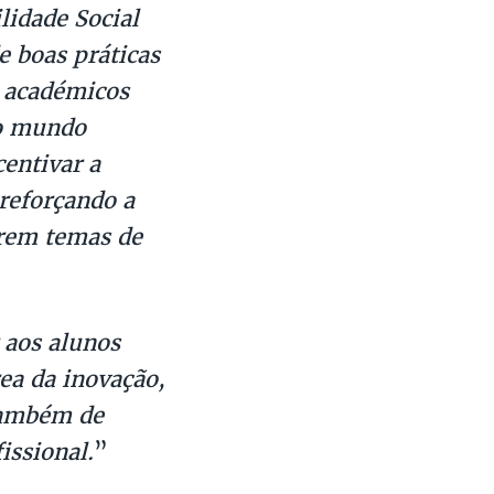
lidade Social
 boas práticas
s académicos
no mundo
entivar a
reforçando a
arem temas de
aos alunos
ea da inovação,
também de
issional.
”