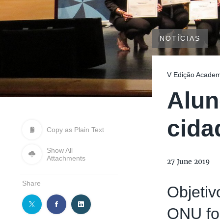
NOTÍCIAS
V Edição Acade
Alun
cida
Copy as Plain Text
Show All
Attachments
27 June 2019
Share
Objetiv
ONU fo