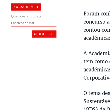
SUBSCREVER
Foram con
Quero estar update
concurso a
contou com
académicas
A Academia
tem como o
académicas
Corporativ
O tema des
Sustentáve
(ODS) da O