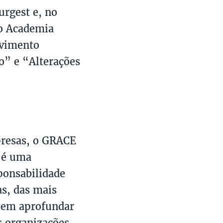
urgest e, no
ão Academia
lvimento
o” e “Alterações
presas, o GRACE
- é uma
ponsabilidade
s, das mais
s em aprofundar
s organizações,