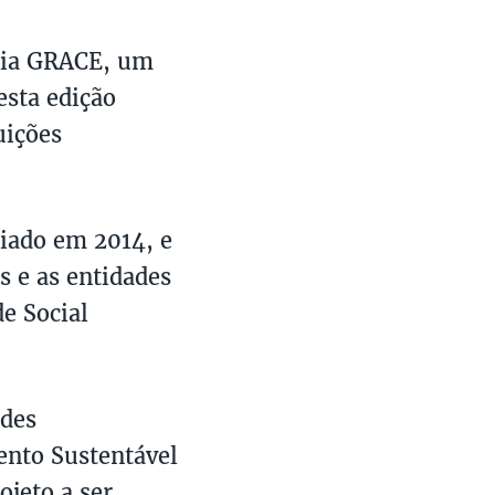
mia GRACE, um
esta edição
uições
iado em 2014, e
s e as entidades
e Social
ades
ento Sustentável
jeto a ser