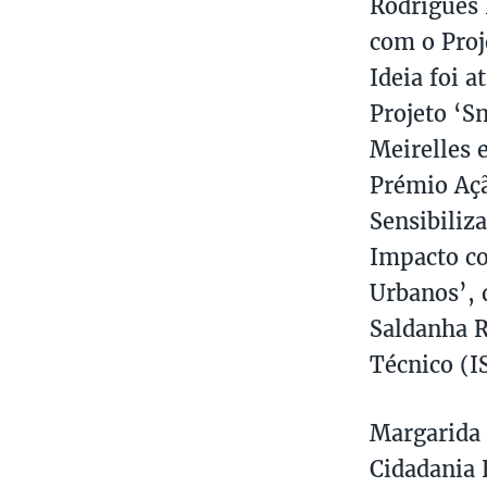
Rodrigues 
com o Proj
Ideia foi 
Projeto ‘S
Meirelles 
Prémio Açã
Sensibiliz
Impacto co
Urbanos’, 
Saldanha R
Técnico (I
Margarida 
Cidadania 