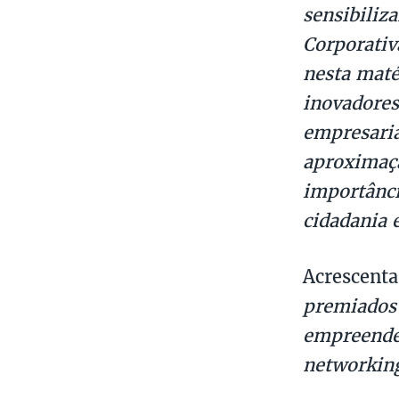
sensibiliz
Corporativ
nesta maté
inovadores
empresaria
aproximaçã
importânci
cidadania 
Acrescenta
premiados 
empreende
networking