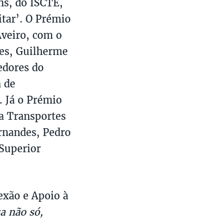
s, do ISCTE,
itar’. O Prémio
Aveiro, com o
res, Guilherme
edores do
 de
. Já o Prémio
a Transportes
rnandes, Pedro
Superior
exão e Apoio à
sa não só,