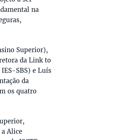
ndamental na
eguras,
nsino Superior),
retora da Link to
 IES-SBS) e Luís
ntação da
om os quatro
uperior,
a Alice