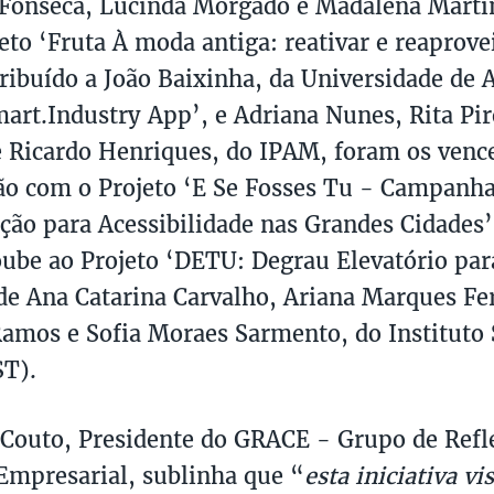
Fonseca, Lucinda Morgado e Madalena Martin
eto ‘Fruta À moda antiga: reativar e reaprove
atribuído a João Baixinha, da Universidade de 
mart.Industry App’, e Adriana Nunes, Rita Pi
e Ricardo Henriques, do IPAM, foram os venc
o com o Projeto ‘E Se Fosses Tu - Campanha
ação para Acessibilidade nas Grandes Cidades’
ube ao Projeto ‘DETU: Degrau Elevatório par
de Ana Catarina Carvalho, Ariana Marques Fe
amos e Sofia Moraes Sarmento, do Instituto 
ST).
Couto, Presidente do GRACE - Grupo de Refl
Empresarial, sublinha que “
esta iniciativa vi