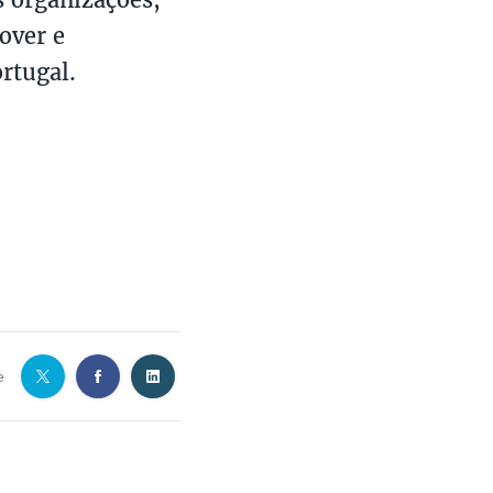
over e
rtugal.
e