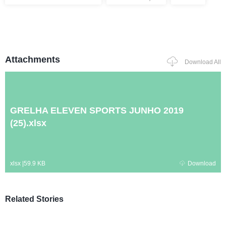
Attachments
Download All
GRELHA ELEVEN SPORTS JUNHO 2019
(25).xlsx
xlsx
|
59.9 KB
Download
Related Stories