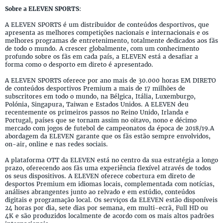
Sobre a ELEVEN SPORTS
:
A ELEVEN SPORTS é um distribuidor de conteúdos desportivos, que
apresenta as melhores competições nacionais e internacionais e os
melhores programas de entretenimento, totalmente dedicados aos fãs
de todo o mundo. A crescer globalmente, com um conhecimento
profundo sobre os fãs em cada país, a ELEVEN está a desafiar a
forma como o desporto em direto é apresentado.
A ELEVEN SPORTS oferece por ano mais de 30.000 horas EM DIRETO
de conteúdos desportivos Premium a mais de 17 milhões de
subscritores em todo o mundo, na Bélgica, Itália, Luxemburgo,
Polónia, Singapura, Taiwan e Estados Unidos. A ELEVEN deu
recentemente os primeiros passos no Reino Unido, Irlanda e
Portugal, países que se tornam assim no oitavo, nono e décimo
mercado com jogos de futebol de campeonatos da época de 2018/19.A
abordagem da ELEVEN garante que os fãs estão sempre envolvidos,
on-air, online e nas redes sociais.
A plataforma OTT da ELEVEN está no centro da sua estratégia a longo
prazo, oferecendo aos fãs uma experiência flexível através de todos
os seus dispositivos. A ELEVEN oferece cobertura em direto de
desportos Premium em idiomas locais, complementada com notícias,
análises abrangentes junto ao relvado e em estúdio, conteúdos
digitais e programação local. Os serviços da ELEVEN estão disponíveis
24 horas por dia, sete dias por semana, em multi-ecrã, Full HD ou
4K e são produzidos localmente de acordo com os mais altos padrões