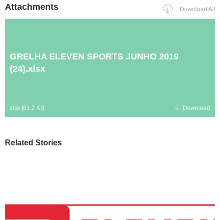
Attachments
Download All
GRELHA ELEVEN SPORTS JUNHO 2019
(24).xlsx
xlsx
|
61.2 KB
Download
Related Stories