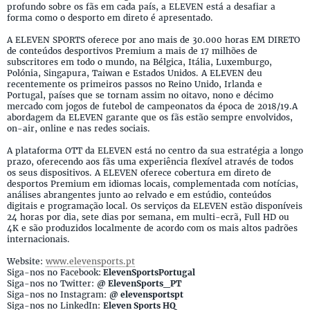
profundo sobre os fãs em cada país, a ELEVEN está a desafiar a
forma como o desporto em direto é apresentado.
A ELEVEN SPORTS oferece por ano mais de 30.000 horas EM DIRETO
de conteúdos desportivos Premium a mais de 17 milhões de
subscritores em todo o mundo, na Bélgica, Itália, Luxemburgo,
Polónia, Singapura, Taiwan e Estados Unidos. A ELEVEN deu
recentemente os primeiros passos no Reino Unido, Irlanda e
Portugal, países que se tornam assim no oitavo, nono e décimo
mercado com jogos de futebol de campeonatos da época de 2018/19.A
abordagem da ELEVEN garante que os fãs estão sempre envolvidos,
on-air, online e nas redes sociais.
A plataforma OTT da ELEVEN está no centro da sua estratégia a longo
prazo, oferecendo aos fãs uma experiência flexível através de todos
os seus dispositivos. A ELEVEN oferece cobertura em direto de
desportos Premium em idiomas locais, complementada com notícias,
análises abrangentes junto ao relvado e em estúdio, conteúdos
digitais e programação local. Os serviços da ELEVEN estão disponíveis
24 horas por dia, sete dias por semana, em multi-ecrã, Full HD ou
4K e são produzidos localmente de acordo com os mais altos padrões
internacionais.
Website:
www.elevensports.pt
Siga-nos no Facebook:
ElevenSportsPortugal
Siga-nos no Twitter:
@ ElevenSports_PT
Siga-nos no Instagram:
@ elevensportspt
Siga-nos no LinkedIn:
Eleven Sports HQ