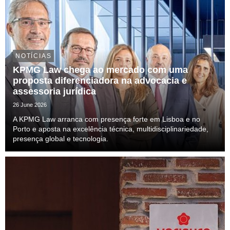
NOTÍCIAS
KPMG Law chega ao mercado com uma
proposta diferenciadora na advocacia e
assessoria jurídica
26 June 2026
A KPMG Law arranca com presença forte em Lisboa e no
Porto e aposta na excelência técnica, multidisciplinariedade,
presença global e tecnologia.