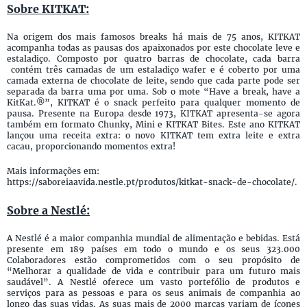
Sobre KITKAT:
Na origem dos mais famosos breaks há mais de 75 anos, KITKAT
acompanha todas as pausas dos apaixonados por este chocolate leve e
estaladiço. Composto por quatro barras de chocolate, cada barra
contém três camadas de um estaladiço wafer e é coberto por uma
camada externa de chocolate de leite, sendo que cada parte pode ser
separada da barra uma por uma. Sob o mote “Have a break, have a
KitKat.®”, KITKAT é o snack perfeito para qualquer momento de
pausa. Presente na Europa desde 1973, KITKAT apresenta-se agora
também em formato Chunky, Mini e KITKAT Bites. Este ano KITKAT
lançou uma receita extra: o novo KITKAT tem extra leite e extra
cacau, proporcionando momentos extra!
Mais informações em:
https://saboreiaavida.nestle.pt/produtos/kitkat-snack-de-chocolate/.
Sobre a Nestlé:
A Nestlé é a maior companhia mundial de alimentação e bebidas. Está
presente em 189 países em todo o mundo e os seus 323.000
Colaboradores estão comprometidos com o seu propósito de
“Melhorar a qualidade de vida e contribuir para um futuro mais
saudável”. A Nestlé oferece um vasto portefólio de produtos e
serviços para as pessoas e para os seus animais de companhia ao
longo das suas vidas. As suas mais de 2000 marcas variam de ícones