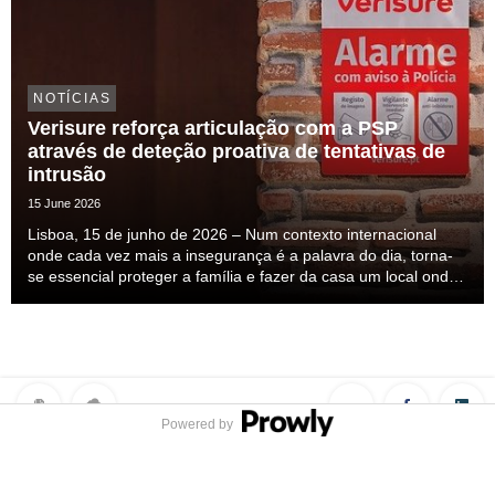
NOTÍCIAS
Verisure reforça articulação com a PSP
através de deteção proativa de tentativas de
intrusão
15 June 2026
Lisboa, 15 de junho de 2026 – Num contexto internacional
onde cada vez mais a insegurança é a palavra do dia, torna-
se essencial proteger a família e fazer da casa um local onde
nos sintamos seguros. Esta insegurança mais do que
percecionada ela é sentida, mas a solução ...
Powered by
Privacy Policy