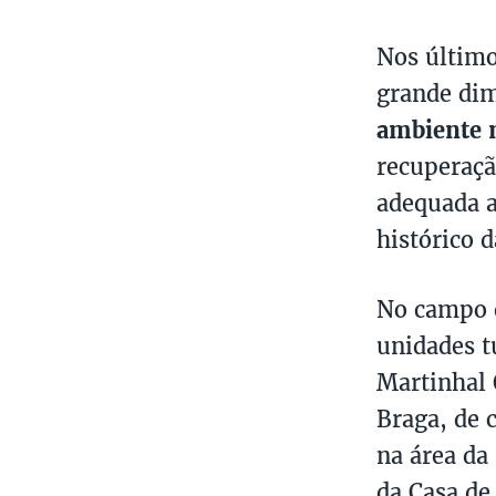
Nos último
grande di
ambiente 
recuperaçã
adequada a
histórico 
No campo
unidades t
Martinhal 
Braga, de 
na área da
da Casa de