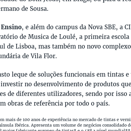
ermano de Sousa.
o
Ensino
, e além do campus da Nova SBE, a CI
atório de Musica de Loulé, a primeira escola
ul de Lisboa, mas também no novo complexo 
ndária de Vila Flor.
to leque de soluções funcionais em tintas e 
 investir no desenvolvimento de produtos qu
es de diferentes utilizadores, sendo por isso
em obras de referência por todo o país.
om mais de 100 anos de experiência no mercado de tintas e verniz
ínsula Ibérica. Apresenta um volume de negócios consolidado d
º maior fabricante europeu de tintas* e o 48º a nível mundial**