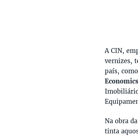
A CIN, emp
vernizes, 
país, como
Economics
Imobiliár
Equipamen
Na obra da
tinta aquo