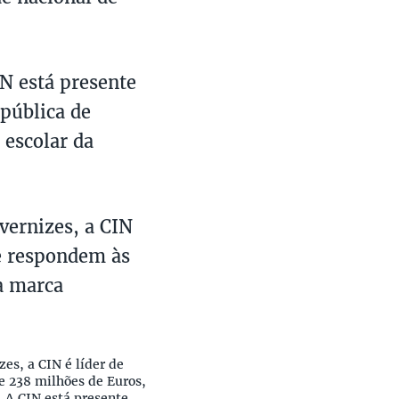
N está presente
 pública de
escolar da
vernizes, a CIN
e respondem às
 a marca
es, a CIN é líder de
e 238 milhões de Euros,
. A CIN está presente