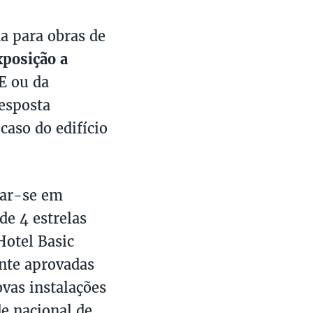
a para obras de
xposição a
E ou da
esposta
caso do edifício
rar-se em
e 4 estrelas
Hotel Basic
nte aprovadas
ovas instalações
e nacional de