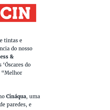
 tintas e
ência do nosso
ness &
s ‘Óscares do
e “Melhor
omo
Cináqua
, uma
de paredes, e