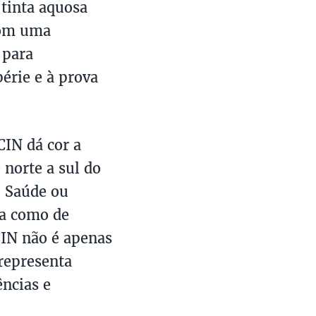
 tinta aquosa
com uma
 para
érie e à prova
CIN dá cor a
norte a sul do
e Saúde ou
da como de
 CIN não é apenas
representa
ências e