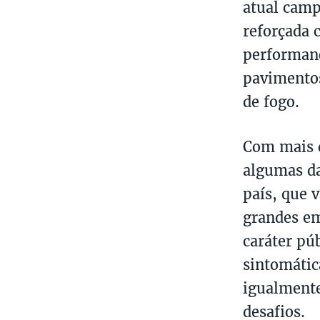
atual camp
reforçada 
performanc
pavimentos
de fogo.
Com mais d
algumas da
país, que 
grandes em
caráter pú
sintomátic
igualmente
desafios.