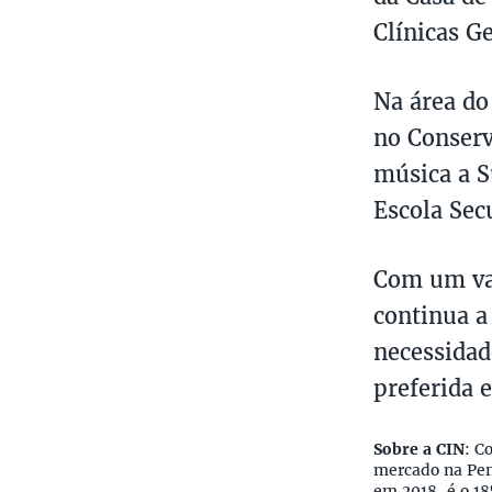
Clínicas G
Na área d
no Conserv
música a S
Escola Secu
Com um vas
continua a
necessidad
preferida 
Sobre a CIN
: C
mercado na Pen
em 2018, é o 18