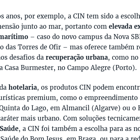
s anos, por exemplo, a CIN tem sido a escolh
mensão junto ao mar, portanto com
elevada e
marítimo
– caso do novo campus da Nova SB
o das Torres de Ofir – mas oferece também r
os desafios da
recuperação urbana
, como no 
da Casa Burmester, no Campo Alegre (Porto).
 da
hotelaria
, os produtos CIN podem encont
urísticas premium, como o empreendimento d
Quinta do Lago, em Almancil (Algarve) ou o 
caráter mais urbano. Com soluções tecnicame
Saúde
, a CIN foi também a escolha para as n
 Saúde do Bom Jesus, em Braga, ou para a red