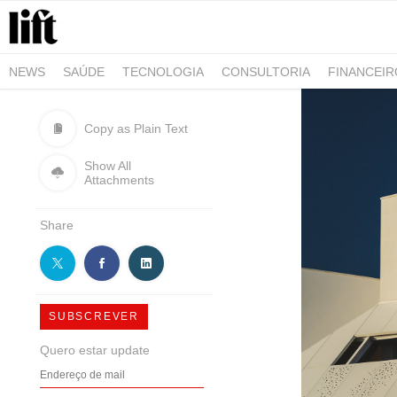
NEWS
SAÚDE
TECNOLOGIA
CONSULTORIA
FINANCEI
AGRO-ALIMENTAR
NEGÓCIOS & EMPRESAS
ARQUITETURA
Copy as Plain Text
Show All
Attachments
Share
SUBSCREVER
Quero estar update