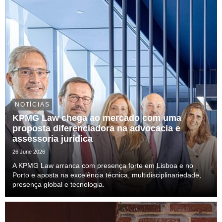
NOTÍCIAS
KPMG Law chega ao mercado com uma
proposta diferenciadora na advocacia e
assessoria jurídica
26 June 2026
A KPMG Law arranca com presença forte em Lisboa e no
Porto e aposta na excelência técnica, multidisciplinariedade,
presença global e tecnologia.