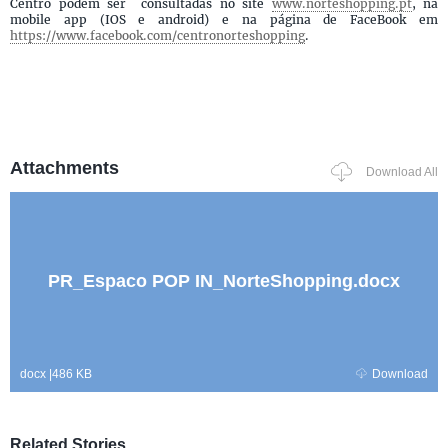
Centro podem ser consultadas no site
www.norteshopping.pt
, na
mobile app (IOS e android) e na página de FaceBook em
https://www.facebook.com/centronorteshopping
.
Attachments
Download All
PR_Espaco POP IN_NorteShopping.docx
docx
|
486 KB
Download
Related Stories