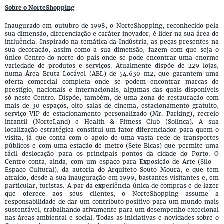
Sobre o NorteShopping
Inaugurado em outubro de 1998, o NorteShopping, reconhecido pela
sua dimensão, diferenciação e caráter inovador, é líder na sua área de
influência. Inspirado na temática da Indústria, as peças presentes na
sua decoração, assim como a sua dimensão, fazem com que seja o
único Centro do norte do país onde se pode encontrar uma enorme
variedade de produtos e serviços. Atualmente dispõe de 229 lojas,
numa Área Bruta Locável (ABL) de 54.630 m2, que garantem uma
oferta comercial completa onde se podem encontrar marcas de
prestígio, nacionais e internacionais, algumas das quais disponíveis
só neste Centro. Dispõe, também, de uma zona de restauração com
mais de 30 espaços, oito salas de cinema, estacionamento gratuito,
serviço VIP de estacionamento personalizado (Mr. Parking), recreio
infantil (NorteLand) e Health & Fitness Club (Solinca). A sua
localização estratégica constitui um fator diferenciador para quem o
visita, já que conta com o apoio de uma vasta rede de transportes
públicos e com uma estação de metro (Sete Bicas) que permite uma
fácil deslocação para os principais pontos da cidade do Porto. O
Centro conta, ainda, com um espaço para Exposição de Arte (Silo –
Espaço Cultural), da autoria do Arquiteto Souto Moura, e que tem
atraído, desde a sua inauguração em 1999, bastantes visitantes e, em
particular, turistas. A par da experiência única de compras e de lazer
que oferece aos seus clientes, o NorteShopping assume a
responsabilidade de dar um contributo positivo para um mundo mais
sustentável, trabalhando ativamente para um desempenho excecional
nas áreas ambiental e social. Todas as iniciativas e novidades sobre o