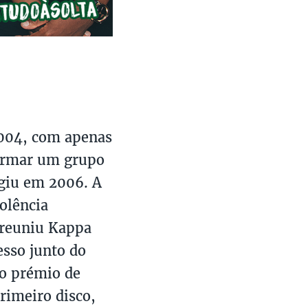
004, com apenas
formar um grupo
rgiu em 2006. A
olência
 reuniu Kappa
esso junto do
o prémio de
rimeiro disco,