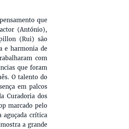
 pensamento que
ctor (António),
illon (Rui) são
ca e harmonia de
Trabalharam com
ências que foram
ês. O talento do
sença em palcos
a Curadoria dos
op marcado pelo
 aguçada crítica
 mostra a grande