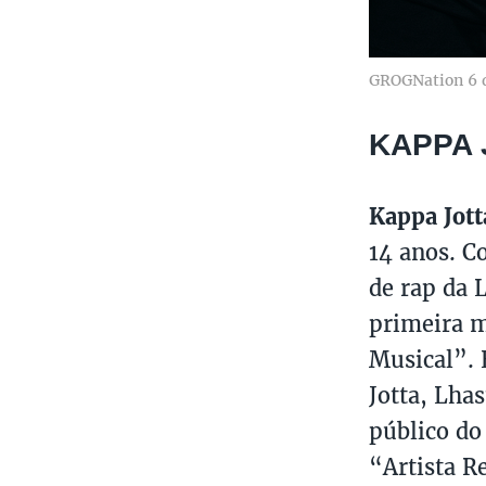
GROGNation 6 
KAPPA 
Kappa Jott
14 anos. C
de rap da 
primeira m
Musical”. 
Jotta, Lha
público do
“Artista R