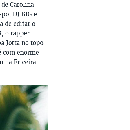
 de Carolina
apo, DJ BIG e
a de editar o
8, o rapper
a Jotta no topo
 é com enorme
o na Ericeira,