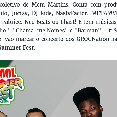
coletivo de Mem Martins. Conta com pro
ulo, Jucizy, DJ Ride, NastyFactor, METAM
, Fabrice, Neo Beats ou Lhast! E tem músicas
io", "Chama-me Nomes" e "Barman" – três
e, vão marcar o concerto dos GROGNation n
Summer Fest
.