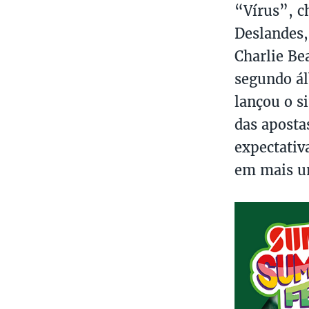
“Vírus”, c
Deslandes,
Charlie Bea
segundo ál
lançou o s
das aposta
expectativ
em mais u