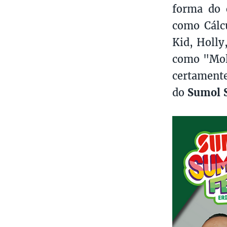
forma do 
como Cálc
Kid, Holly
como "Mol
certament
do
Sumol 