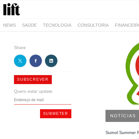
NEWS
SAÚDE
TECNOLOGIA
CONSULTORIA
FINANCEI
AGRO-ALIMENTAR
NEGÓCIOS & EMPRESAS
ARQUITETURA
Share
SUBSCREVER
Quero estar update
NOTÍCIAS
Sumol Summer Fe