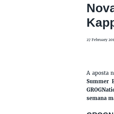
Nova
Kapp
27 February 20
A aposta n
Summer F
GROGNati
semana mai