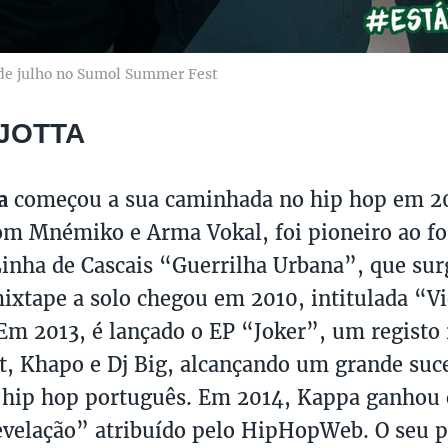
de julho no Sumol Summer Fest
JOTTA
a
começou a sua caminhada no hip hop em 2
om Mnémiko e Arma Vokal, foi pioneiro ao 
Linha de Cascais “Guerrilha Urbana”, que su
ixtape a solo chegou em 2010, intitulada “Vi
Em 2013, é lançado o EP “Joker”, um registo
st, Khapo e Dj Big, alcançando um grande suc
 hip hop português. Em 2014, Kappa ganhou 
evelação” atribuído pelo HipHopWeb. O seu p