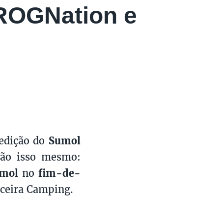
ROGNation e
 edição do
Sumol
são isso mesmo:
umol
no
fim-de-
ceira Camping.