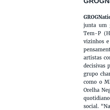
GROGNa
GROGNati
junta um 
Tem-P (Ha
vizinhos e
pensament
artistas c
decisivas 
grupo cha
como o ME
Orelha Ne
quotidian
social. "N