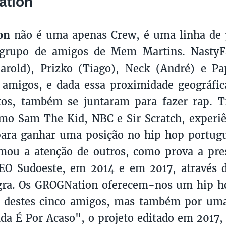
tion
on
não é uma apenas Crew, é uma linha de
grupo de amigos de Mem Martins. NastyFa
rold), Prizko (Tiago), Neck (André) e Pap
 amigos, e dada essa proximidade geográfi
os, também se juntaram para fazer rap. 
omo Sam The Kid, NBC e Sir Scratch, experi
para ganhar uma posição no hip hop portugu
mou a atenção de outros, como prova a pre
O Sudoeste, em 2014 e em 2017, através d
gra. Os GROGNation oferecem-nos um hip h
o destes cinco amigos, mas também por uma
ada É Por Acaso", o projeto editado em 2017,