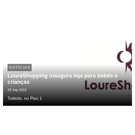
NOTÍCIAS
LoureShopping inaugura loja para bebés e
crianças
29 July 2019
Totikids, no Piso 1