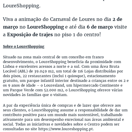
LoureShopping.
Viva a animação do Carnaval de Loures no dia
2 de
março
no
LoureShopping
e até dia
6 de março
visite
a
Exposição de trajes
no piso 1 do centro!
Sobre o LoureShopping
Situado na zona mais central de um concelho em franco
desenvolvimento, o LoureShopping beneficia da proximidade com
Lisboa e excelentes acessos a norte e a sul. Com uma Área Bruta
Locável (ABL) de 39.049 m2, um total de 116 Lojas distribuídas por
dois pisos, 22 restaurantes (inclui 1 quiosque), estacionamento
gratuito, um parque infantil interior destinado a crianças entre os 2 e
os 9 anos de idade – o Louresland, um hipermercado Continente e
um Parque Verde com 52.000 m2, o LoureShopping oferece várias
novidades às famílias que o visitam.
A par da experiência única de compras e de lazer que oferece aos
seus clientes, o LoureShopping assume a responsabilidade de dar um
contributo positivo para um mundo mais sustentável, trabalhando
ativamente para um desempenho excecional nas áreas ambiental e
social. Todas as iniciativas e novidades sobre o Centro podem ser
consultadas no site https://www.loureshopping.pt.