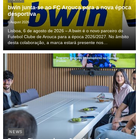
bwin junta-se ao FC Arouca para a nova época
desportiva
6 August 2026
Lisboa, 6 de agosto de 2026 – A bwin é o novo parceiro do
Futebol Clube de Arouca para a época 2026/2027. No âmbito
desta colaboração, a marca estará presente nos
equipamentos oficiais de jogo e de treino da equipa
profissional, acompanhando o clube ao longo de uma nova ...
NEWS