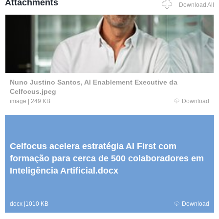
Attachments
Download All
Nuno Justino Santos, AI Enablement Executive da
Celfocus.jpeg
image
|
249 KB
Download
Celfocus acelera estratégia AI First com
formação para cerca de 500 colaboradores em
Inteligência Artificial.docx
docx
|
1010 KB
Download