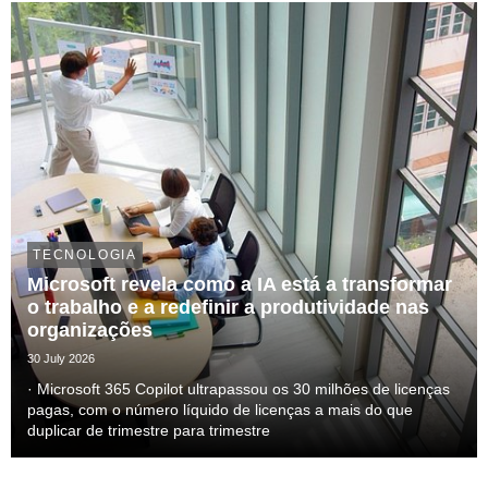
Mobiliários, divulga hoje ao mercado os ...
TECNOLOGIA
Microsoft revela como a IA está a transformar
o trabalho e a redefinir a produtividade nas
organizações
30 July 2026
· Microsoft 365 Copilot ultrapassou os 30 milhões de licenças
pagas, com o número líquido de licenças a mais do que
duplicar de trimestre para trimestre