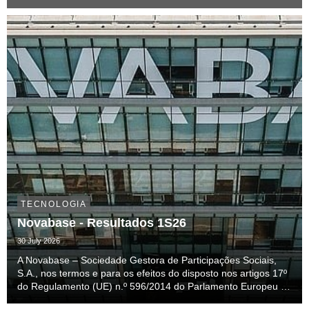
TECNOLOGIA
Novabase - Resultados 1S26
30 July 2026
A Novabase – Sociedade Gestora de Participações Sociais,
S.A., nos termos e para os efeitos do disposto nos artigos 17º
do Regulamento (UE) n.º 596/2014 do Parlamento Europeu e
do Conselho e do artigo 29.º- Q do Código dos Valores