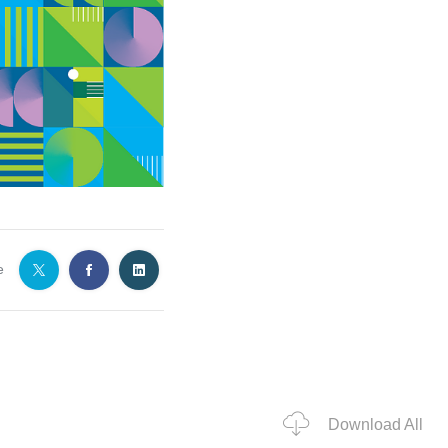
e
Download All