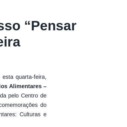
sso “Pensar
eira
sta quarta-feira,
ios Alimentares –
ida pelo Centro de
s comemorações do
tares: Culturas e