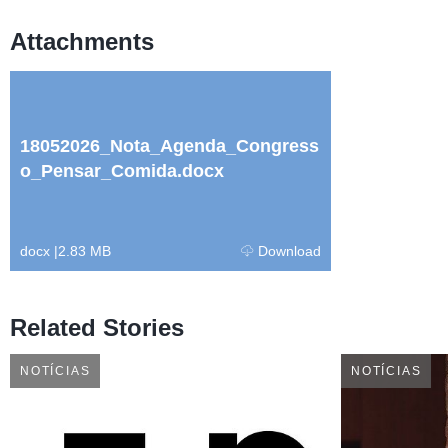
Attachments
18052026_Nota_Agenda_Congress
o_Pensar_Comida.docx
docx
|
2.83 MB
Download
Related Stories
NOTÍCIAS
NOTÍCIAS