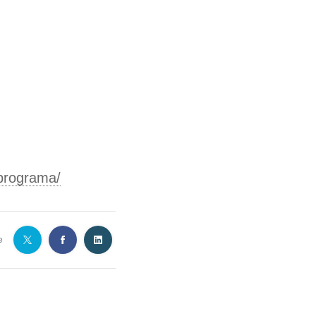
/programa/
e