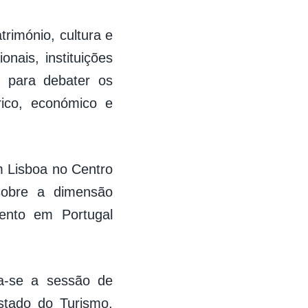
rimónio, cultura e
onais, instituições
se para debater os
rico, económico e
m Lisboa no Centro
 sobre a dimensão
mento em Portugal
a-se a sessão de
stado do Turismo,