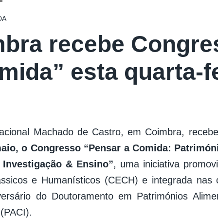
DA
bra recebe Congre
mida” esta quarta-f
cional Machado de Castro, em Coimbra, recebe e
maio, o Congresso “Pensar a Comida: Patrimón
 Investigação & Ensino”
, uma iniciativa promov
ássicos e Humanísticos (CECH) e integrada na
versário do Doutoramento em Patrimónios Alimen
 (PACI).