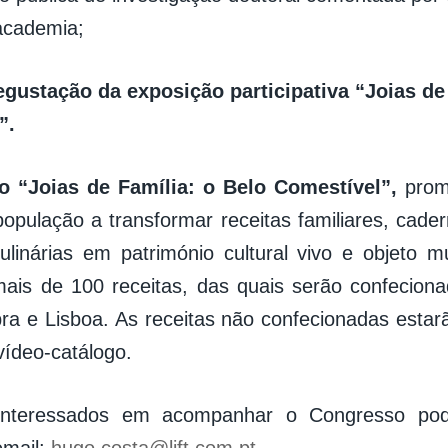
academia;
degustação da exposição participativa “Joias de
”.
o “Joias de Família: o Belo Comestível”,
prom
população a transformar receitas familiares, cade
linárias em património cultural vivo e objeto 
mais de 100 receitas, das quais serão confeciona
ra e Lisboa. As receitas não confecionadas esta
vídeo-catálogo.
nteressados em acompanhar o Congresso pode
email:
hugo.costa@lift.com.pt