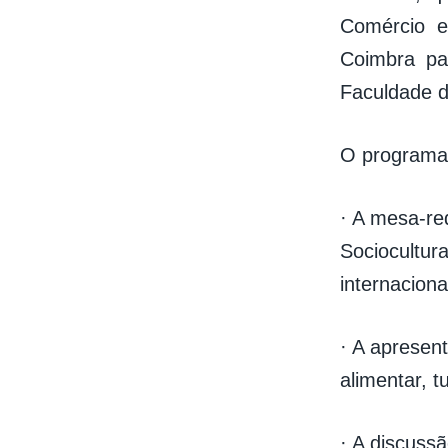
Comércio e
Coimbra par
Faculdade d
O programa 
· A mesa-re
Sociocultur
internacion
· A apresen
alimentar, t
· A discuss