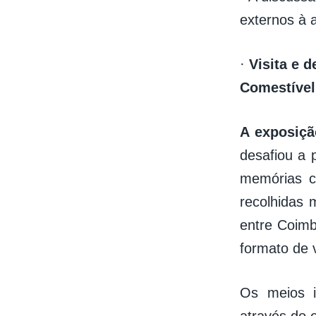
externos à 
·
Visita e 
Comestível
A exposiçã
desafiou a 
memórias cu
recolhidas 
entre Coimb
formato de 
Os meios i
através do 