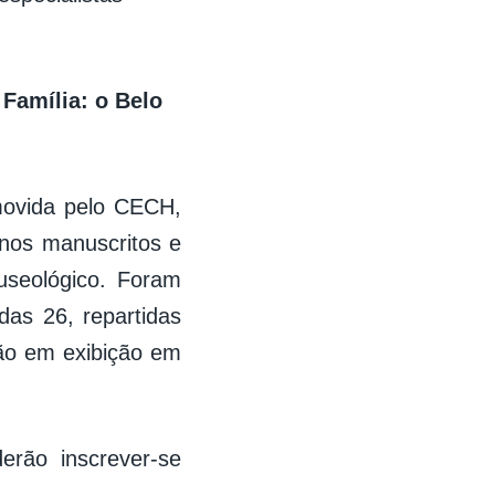
 Família: o Belo
ovida pelo CECH,
rnos manuscritos e
museológico. Foram
das 26, repartidas
rão em exibição em
rão inscrever-se