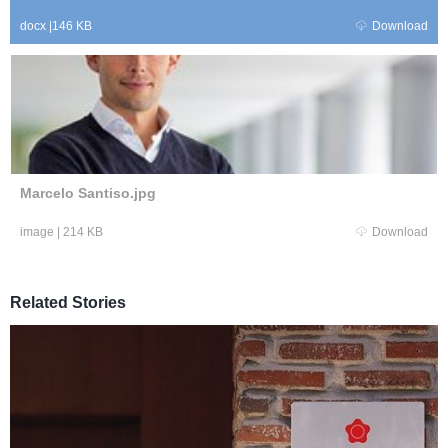
docx
|
146 KB
Download
Marcelo Santiso.jpg
image
|
214 KB
Download
Related Stories