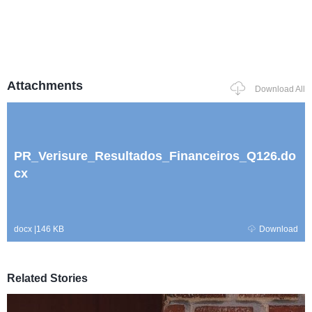
Attachments
Download All
PR_Verisure_Resultados_Financeiros_Q126.do
cx
docx
|
146 KB
Download
Related Stories