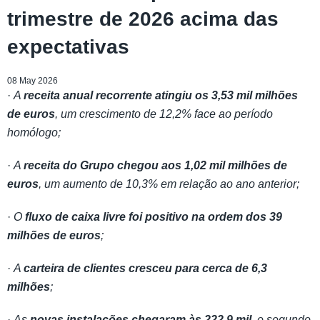
trimestre de 2026 acima das
expectativas
08 May 2026
·
A
receita anual recorrente atingiu os 3,53 mil milhões
de euros
, um crescimento de 12,2% face ao período
homólogo;
·
A
receita do Grupo chegou aos 1,02 mil milhões de
euros
, um aumento de 10,3% em relação ao ano anterior;
·
O
fluxo de caixa livre foi positivo na ordem dos 39
milhões de euros
;
·
A
carteira de clientes cresceu para cerca de 6,3
milhões
;
·
As
novas instalações chegaram às 222,9 mil
, o segundo