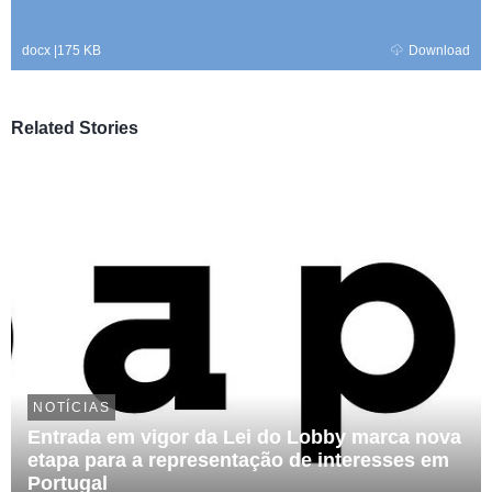
docx
|
175 KB
Download
Related Stories
NOTÍCIAS
Entrada em vigor da Lei do Lobby marca nova
etapa para a representação de interesses em
Portugal