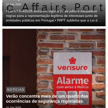
27 July 2026
• Lei n.º 5-A/2026 entra em vigor a 27 de julho e estabelece
regras para a representação legítima de interesses junto de
entidades públicas em Portugal.• PAPT sublinha que a Lei do
lobby representa um passo relevante para a profissionalização
do setor e para a transparên...
NOTÍCIAS
Verão concentra mais de um quarto das
ocorrências de segurança registadas
15 July 2026