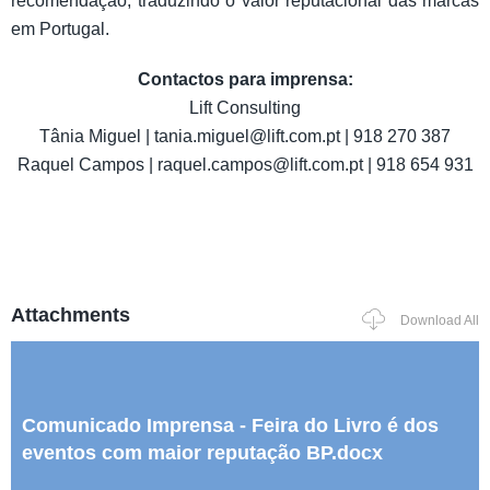
recomendação, traduzindo o valor reputacional das marcas
em Portugal.
Contactos para imprensa:
Lift Consulting
Tânia Miguel | tania.miguel@lift.com.pt | 918 270 387
Raquel Campos | raquel.campos@lift.com.pt | 918 654 931
Attachments
Download All
Comunicado Imprensa - Feira do Livro é dos
eventos com maior reputação BP.docx