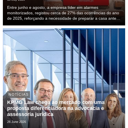
Entre junho e agosto, a empresa líder em alarmes
monitorizados, registou cerca de 27% das ocorrências do ano
de 2025, reforçando a necessidade de preparar a casa antes
das férias.
NOTÍCIAS
KPMG Law chega ao mercado com uma
proposta diferenciadora na advocacia e
assessoria jurídica
26 June 2026