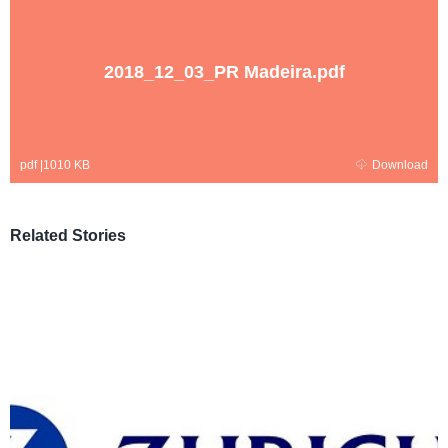
2018_12_03_PR Madeira.pdf
pdf
|
1010 KB
Download
Related Stories