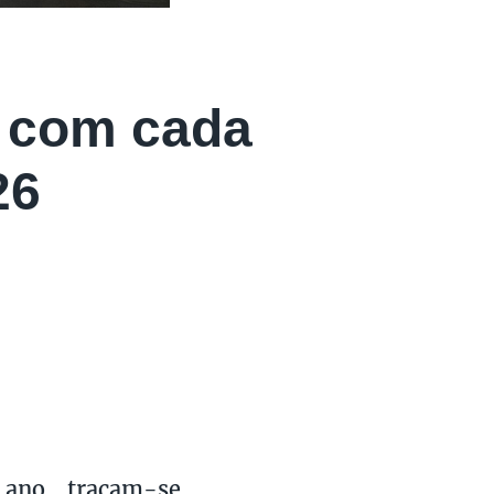
h com cada
26
ano, traçam-se