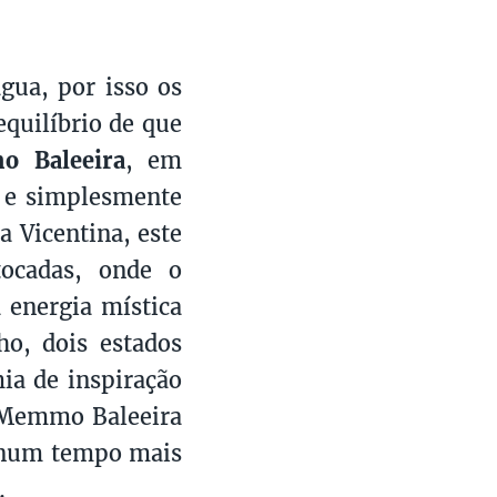
gua, por isso os
quilíbrio de que
 Baleeira
, em
r e simplesmente
a Vicentina, este
tocadas, onde o
a energia mística
o, dois estados
mia de inspiração
 o Memmo Baleeira
r num tempo mais
.