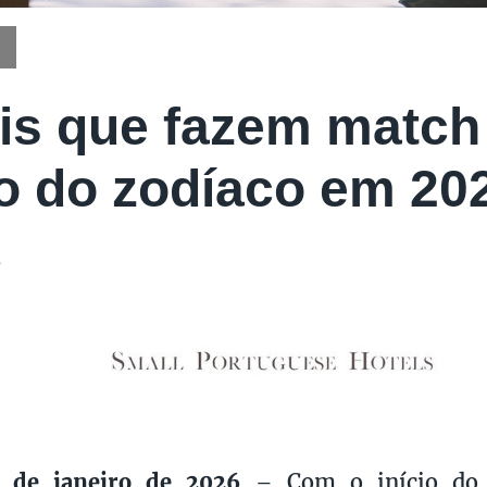
is que fazem matc
o do zodíaco em 20
6
1 de janeiro de 2026
– Com o início do 