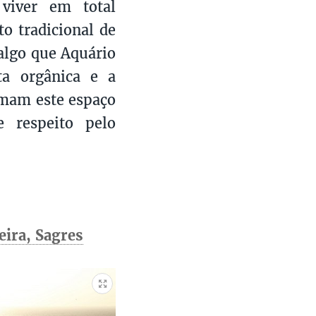
viver em total
o tradicional de
algo que Aquário
ta orgânica e a
rmam este espaço
e respeito pelo
ira, Sagres