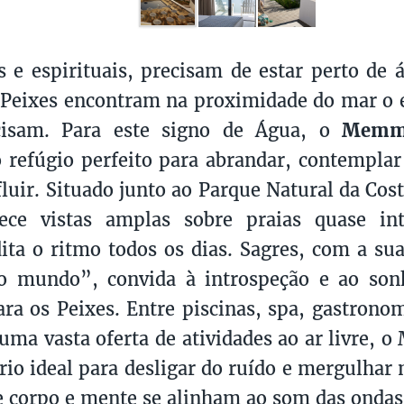
 e espirituais, precisam de estar perto de á
 Peixes encontram na proximidade do mar o e
cisam. Para este signo de Água, o
Memmo
o refúgio perfeito para abrandar, contempla
fluir. Situado junto ao Parque Natural da Cost
rece vistas amplas sobre praias quase in
dita o ritmo todos os dias. Sagres, com a su
o mundo”, convida à introspeção e ao sonh
ara os Peixes. Entre piscinas, spa, gastrono
 uma vasta oferta de atividades ao ar livre,
ário ideal para desligar do ruído e mergulha
e corpo e mente se alinham ao som das ondas