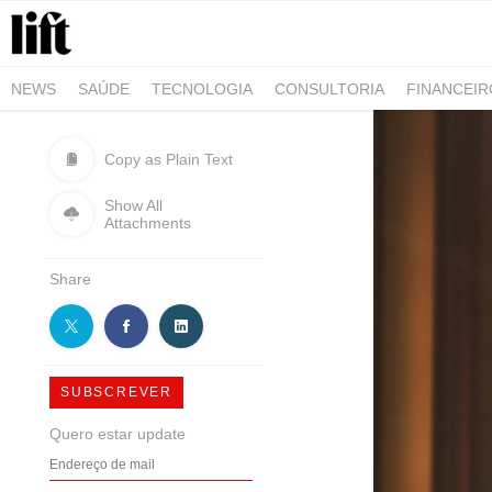
NEWS
SAÚDE
TECNOLOGIA
CONSULTORIA
FINANCEI
AGRO-ALIMENTAR
NEGÓCIOS & EMPRESAS
ARQUITETURA
Copy as Plain Text
Show All
Attachments
Share
SUBSCREVER
Quero estar update