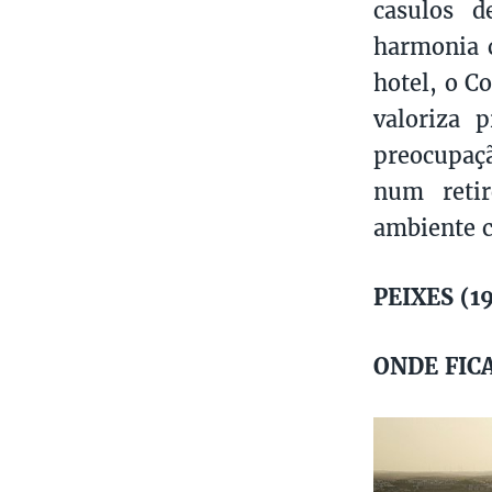
casulos d
harmonia c
hotel, o C
valoriza 
preocupaçã
num retir
ambiente c
PEIXES (19
ONDE FIC