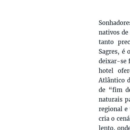
Sonhadores
nativos de
tanto pre
Sagres, é 
deixar-se 
hotel ofe
Atlântico 
de “fim d
naturais p
regional e
cria o cen
lento, ond