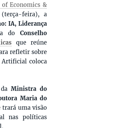
 of Economics &
terça-feira), a
o: IA, Liderança
iva do
Conselho
icas
que reúne
ra refletir sobre
Artificial coloca
o da
Ministra do
Doutora Maria do
e trará uma visão
al nas políticas
l.