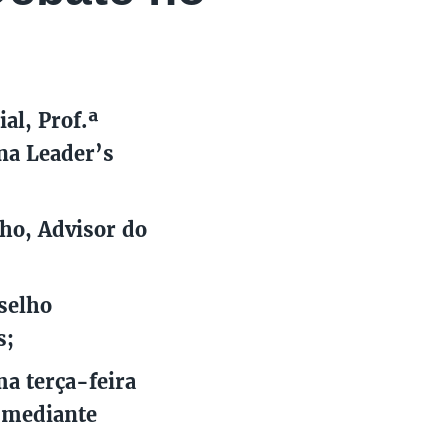
al, Prof.ª
na Leader’s
ho, Advisor do
selho
s;
a terça-feira
e mediante