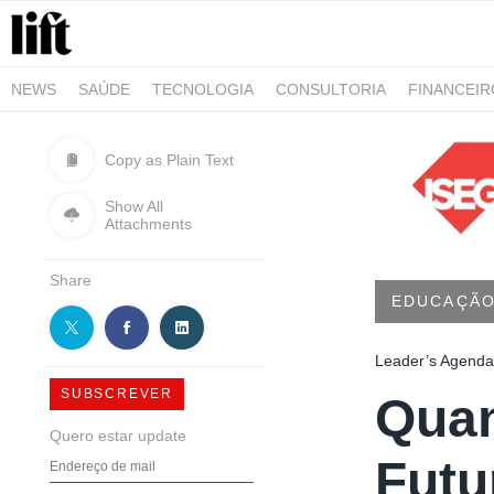
NEWS
SAÚDE
TECNOLOGIA
CONSULTORIA
FINANCEI
AGRO-ALIMENTAR
NEGÓCIOS & EMPRESAS
ARQUITETURA
Copy as Plain Text
Show All
Attachments
Share
EDUCAÇÃ
Leader’s Agenda 
SUBSCREVER
Quan
Quero estar update
Futu