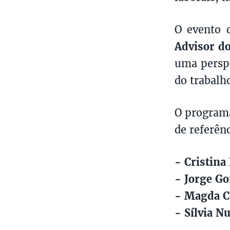
O evento 
Advisor d
uma perspe
do trabalho
O program
de referênc
- Cristina
- Jorge G
- Magda C
- Sílvia N