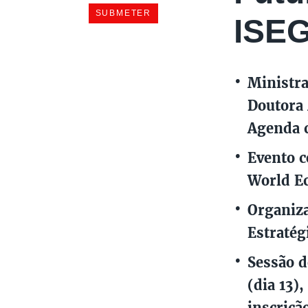
ISE
Ministra
Doutora
Agenda
Evento c
World E
Organiza
Estratég
Sessão d
(dia 13)
inscriçã