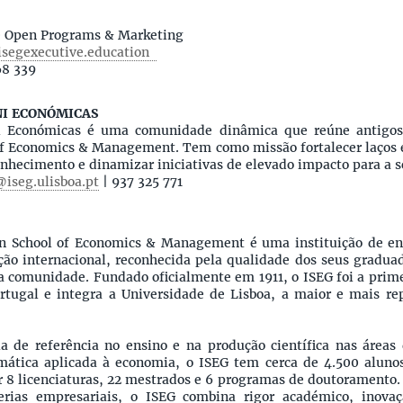
e Open Programs & Marketing
isegexecutive.education
68 339
NI ECONÓMICAS
 Económicas é uma comunidade dinâmica que reúne antigos 
of Economics & Management. Tem como missão fortalecer laços 
onhecimento e dinamizar iniciativas de elevado impacto para a s
iseg.ulisboa.pt
| 937 325 771
on School of Economics & Management é uma instituição de e
ção internacional, reconhecida pela qualidade dos seus graduad
a comunidade. Fundado oficialmente em 1911, o ISEG foi a prim
rtugal e integra a Universidade de Lisboa, a maior e mais re
a de referência no ensino e na produção científica nas áreas
ática aplicada à economia, o ISEG tem cerca de 4.500 alunos
or 8 licenciaturas, 22 mestrados e 6 programas de doutoramento
erias empresariais, o ISEG combina rigor académico, inovaç