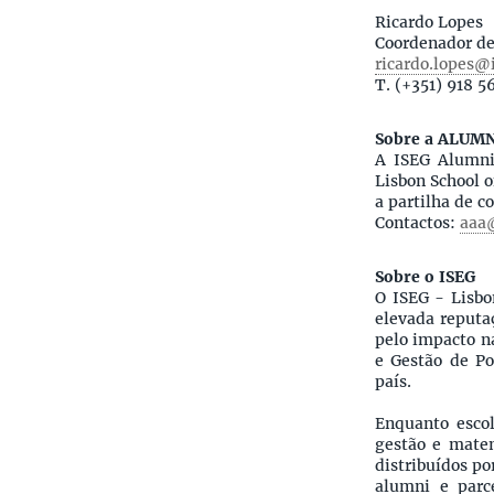
Ricardo Lopes
Coordenador d
ricardo.lopes@
T. (+351) 918 5
Sobre a ALUM
A ISEG Alumni
Lisbon School 
a partilha de c
Contactos:
aaa@
Sobre o ISEG
O ISEG - Lisb
elevada reputa
pelo impacto n
e Gestão de Po
país.
Enquanto escol
gestão e matem
distribuídos p
alumni e parc