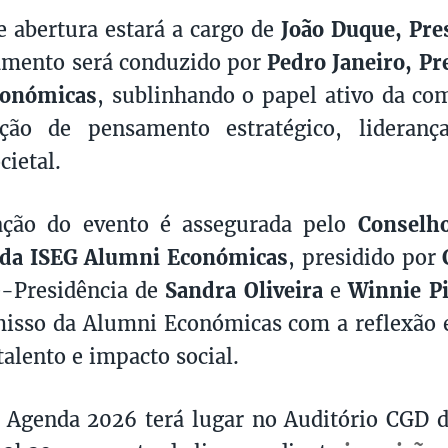
e abertura estará a cargo de
João Duque, Pre
amento será conduzido por
Pedro Janeiro, Pr
conómicas
, sublinhando o papel ativo da c
ão de pensamento estratégico, lideranç
cietal.
ação do evento é assegurada pelo
Conselho
 da ISEG Alumni Económicas
, presidido por
e-Presidência de
Sandra Oliveira
e
Winnie Pi
sso da Alumni Económicas com a reflexão e
talento e impacto social.
 Agenda 2026 terá lugar no Auditório CGD d