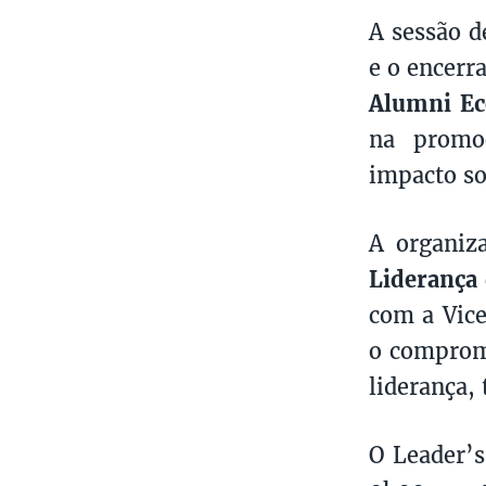
A sessão d
e o encerr
Alumni E
na promoç
impacto so
A organiz
Liderança
com a Vic
o compromi
liderança, 
O Leader’s