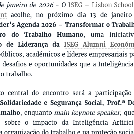
de janeiro de 2026
- O
ISEG – Lisbon School
nt
acolhe, no próximo dia 13 de janeiro (
der’s Agenda 2026 – Transformar o Trabalh
ro do Trabalho Humano
, uma iniciat
co de Liderança da
ISEG Alumni Económ
públicos, académicos e líderes empresariais pa
 desafios e oportunidades que a Inteligência 
do trabalho.
 central do encontro será a participaçã
Solidariedade e Segurança Social, Prof.ª 
amalho
, enquanto
main keynote speaker
, qu
a sobre o impacto da Inteligência Artifici
a organização do trabalho e na proteção socia