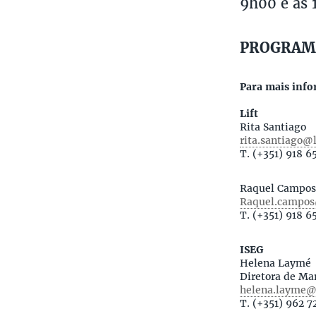
9h00 e as 
PROGRAM
Para mais info
Lift
Rita Santiago
rita.santiago@l
T. (+351) 918 6
Raquel Campos
Raquel.campos
T. (+351) 918 6
ISEG
Helena Laymé
Diretora de Ma
helena.layme@i
T. (+351) 962 7