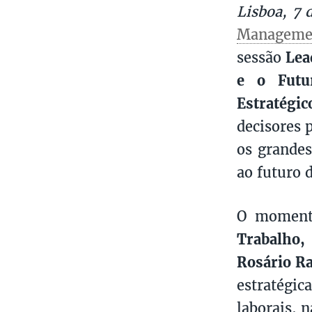
Lisboa, 7 
Manageme
sessão
Lea
e o Futu
Estratégi
decisores 
os grandes
ao futuro 
O momento
Trabalho, 
Rosário R
estratégic
laborais, n