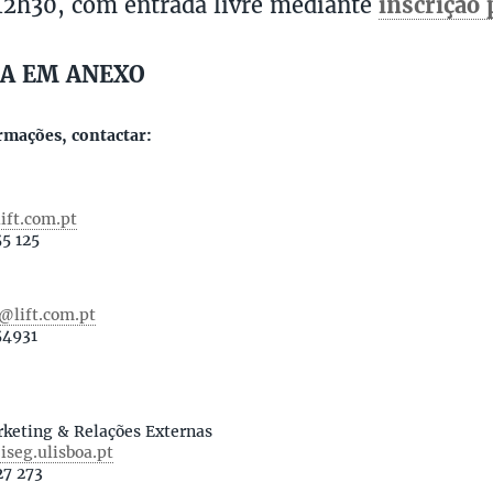
12h30, com entrada livre mediante
inscrição 
A EM ANEXO
rmações, contactar:
ift.com.pt
55 125
@lift.com.pt
54931
rketing & Relações Externas
seg.ulisboa.pt
27 273